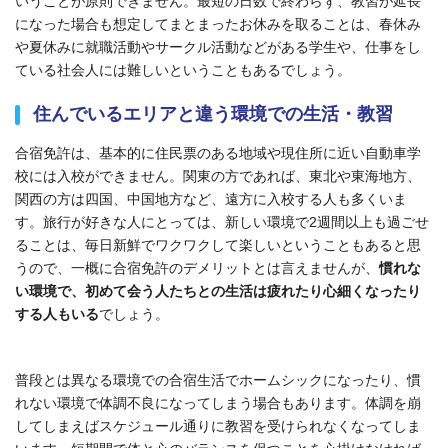
いうことが原則できません。最短の日数で終わらず、教習が延長
になった場合も想定してまとまったお休みを取ることは、春休み
や夏休みに就職活動やサークル活動などがある学生や、仕事をし
ている社会人には難しいということもあるでしょう。
住んでいるエリアと違う環境での生活・教習
合宿免許は、基本的に住民票のある地域や現住所に近い自動車学
校には入校ができません。関東の方であれば、東北や東海地方、
関西の方は四国、中国地方など、遠方に入校する人も多くいま
す。旅行が好きな人にとっては、新しい環境で2週間以上も過ごせ
ることは、毎日新鮮でワクワクして楽しいということもあると思
うので、一概に合宿免許のデメリットとは言えませんが、
慣れな
い環境で、初めて会う人たちとの生活は疲れたり心細くなったり
する人もいる
でしょう。
普段とは異なる環境での合宿生活でホームシックになったり、慣
れない環境で体調不良になってしまう場合もあります。体調を崩
してしまえばスケジュール通りに教習を受けられなくなってしま