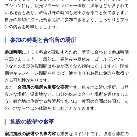
プションには、観光ツアーやレジャー体験、温泉などが含まれて
いる場合もあり、教習以外の時間も充実させることができます。
自身の希望に沿った合宿免許に参加できるよう、しっかりとプラ
ンの内容を吟味しましょう。
参加の時期と合宿所の場所
参加時期
によって料金が変動する
ため、予算に合わせて
参加
時期
を選びましょう。一般的に、春休みや夏休み、ゴールデンウィー
クなどの長期休暇期間は料金が高くなる傾向にありますが、閑散
期やキャンペーン期間を狙えば、通常よりもお得に免許を取得で
きる可能性があります。
また、
合宿所の場所も重要な要素
です。観光地に近い場所、自然
豊かな場所、温泉地など、自分の好みに合った場所を選びましょ
う。観光地に位置する教習所であれば、教習の合間の時間も、そ
の土地ならではの体験を楽しむことができます。
施設の設備や食事
宿泊施設の設備や食事内容
も重要なポイントです。快適な滞在の