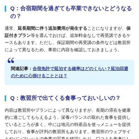
Q：
合宿期間を過ぎても卒業できないとどうなる
の？
通常、
延長期間に伴う追加費用が発生する
ことになりますが、
保
証付きプラン
等を選んでおけば、追加料金なしで再受講できるケ
ースもあります。ただし、保証期間や再受講の条件などは教習所
によって異なるため、事前に内容を確認しておきましょう。
関連記事：
合宿免許で延泊する確率はどのくらい？延泊回避
のために心掛けることとは？
Q：
教習所で出てくる食事っておいしいの？
内容は教習所やプランによって異なりますが、長期の滞在を健康
的に過ごしてもらえるよう、栄養バランスの取れた食事を提供し
ているところが多く、中には地元の特産品を使っメニューを提供
しており、食事が評判の教習所もあります。教習所のウェブサイ
トやパンフレットで食事の写真を確認したり、口コミを参考にし