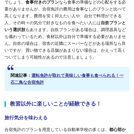
でしょう。
食事付きのプラン
なら食事の準備などの心配をする必
要がありませんが、合宿免許の費用は食事なしのプランと比べて
高
くなります
。費用を安く抑えたい人や、自分で料理ができる
人、その時々の気分で好きなものを食べたい人には
自炊プランと
いう選択肢
もあります。自炊プランがある場合は、調理器具など
も備わっているため、食材以外は自分で準備する必要がありませ
ん。自炊の場合は、宿舎の近隣にスーパーなどがある場所なら良
いですが、買い物できる店舗があまりない場合は、かえって高く
ついてしまう可能性があ
るので注意しましょう
。
関連記事：
運転免許が取れて美味しい食事も食べられる！一
石二鳥な合宿免許
教習以外に楽しいことが経験できる！
旅行気分を味わえる
合宿免許のプランを用意している自動車学校の多くは、
都心部か