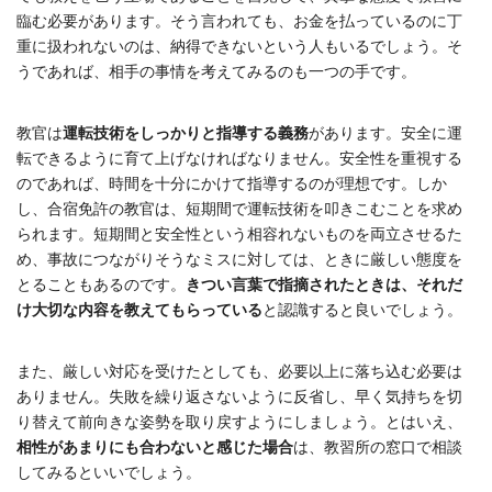
臨む必要があります。そう言われても、お金を払っているのに丁
重に扱われないのは、納得できないという人もいるでしょう。
そ
うであれば、相手の事情を考えてみるのも一つの手です
。
教官は
運転技術をしっかりと指導する義務
があります。安全に運
転できるように育て上げなければなりません。安全性を重視する
のであれば、時間を十分にかけて指導するのが理想です。しか
し、合宿免許の教官は、短期間で運転技術を叩きこむことを求め
られます。短期間と安全性という相容れないものを両立させるた
め、事故につながりそうなミスに対しては、ときに厳しい態度を
とることもあるのです。
きつい言葉で指摘されたときは、それだ
け大切な内容を教えてもらっている
と認識すると良いでしょう。
また、厳しい対応を受けたとしても、必要以上に落ち込む必要は
ありません。失敗を繰り返さないように反省
し、
早く気持ちを切
り替えて前向きな姿勢を取り戻すようにしましょう。
とはいえ、
相性があまりにも合わないと感じた場合
は、教習所の窓口で相談
してみるといいでしょう。