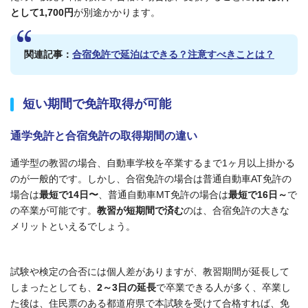
として1,700円
が別途かかります。
関連記事：
合宿免許で延泊はできる？注意すべきことは？
短い期間で免許取得が可能
通学免許と合宿免許の取得期間の違い
通学型の教習の場合、自動車学校を卒業するまで1ヶ月以上掛かる
のが一般的です。しかし、合宿免許の場合は普通自動車AT免許の
場合は
最短で14日〜
、普通自動車MT免許の場合は
最短で16日～
で
の卒業が可能です。
教習が
短期間
で済む
のは、合宿免許の大きな
メリットといえるでしょう。
試験や検定の合否には個人差がありますが、教習期間が延長して
しまったとしても、
2～3日の延長
で卒業できる人が多く、卒業し
た後は、住民票のある都道府県で本試験を受けて合格すれば、免