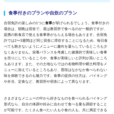
食事付きのプランや自炊のプラン
合宿免許の楽しみの1つに
食事
が挙げられるでしょう。食事付きの
場合は、朝晩は宿舎で、昼は教習所で食べるのが一般的ですが、
提携の飲食店で使える食事券がもらえる場合もあります。合宿免
許では2〜3週間ほど同じ宿舎に滞在することになるため、毎日食
べても飽きないようにメニューに趣向を凝らしているところも少
なくありません。栄養バランスを考慮した健康的で美味しい食事
を売りにしているところや、食事が美味しいと評判が高いところ
もあります。また、その土地ならではの名物料理や郷土料理をメ
ニューに加えているところもあり、普段はなかなか食べられない
味を体験できるのも魅力です。食事の提供の仕方は、バイキング
や弁当
、定食
など、教習所や宿舎によって異なります。
さまざまなメニューの中から好きなものを食べられるバイキング
形式なら、自分の体調や好みに合わせて食べる量を調節すること
が可能です。たくさん食べたい人も小食の人も、共に満足できる