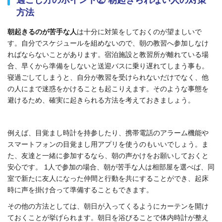
過ごし方のポイント② 朝起きられない人の対策
方法
朝起きるのが苦手な人
は十分に対策をしておくのが望ましいで
す。自分でスケジュールを組めないので、朝の教習へ参加しなけ
ればならないことがあります。宿泊施設
と教習所
が離れている場
合、
早くから準備をしないと送迎バスに乗り遅れてしまう事も
。
寝過ごしてしまうと、自分が教習を受けられないだけでなく、他
の人にまで迷惑をかけることも起こりえます。そのような事態を
避けるため、確実に起きられる方法を考えておきましょう。
例えば、目覚まし時計を持参
したり、
携帯電話のアラーム機能や
スマートフォンの目覚まし用アプリを使う
のもいいでしょう
。ま
た、友達と一緒に参加するなら、朝の声かけをお願いしておくと
安心です。
1人で参加の場合、朝が苦手な人は相部屋を選べば、同
室で新たに友人になった仲間と行動を共にすることができ、起床
時に声を掛け合って準備することもできます。
その他の方法としては、朝日が入ってくるようにカーテンを開け
ておくことが挙げられます。朝日を浴びることで体内時計が整え