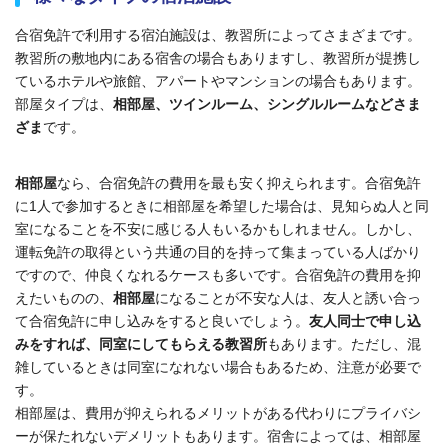
合宿免許で利用する宿泊施設は、教習所によってさまざまです。
教習所の敷地内にある宿舎の場合もありますし、教習所が提携し
ているホテルや旅館、アパートやマンションの場合もあります。
部屋タイプは、
相部屋、ツインルーム、シングルルームなどさま
ざま
です。
相部屋
なら、合宿免許の費用を最も安く抑えられます。合宿免許
に1人で参加するときに相部屋を希望した場合は、見知らぬ人と同
室になることを不安に感じる人もいるかもしれません。しかし、
運転免許の取得という共通の目的を持って集まっている人ばかり
ですので、仲良くなれるケースも多いです。
合宿免許の費用を抑
えたいものの、
相部屋
になることが不安な人は、友人と誘い合っ
て合宿免許に申し込みをすると良いでしょう。
友人同士で申し込
みをすれば、同室にしてもらえる教習所
もあります。ただし、混
雑しているときは同室になれない場合もあるため、注意が必要で
す。
相部屋は、費用が抑えられるメリットがある代わりにプライバシ
ーが保たれないデメリットもあります。宿舎によっては、相部屋