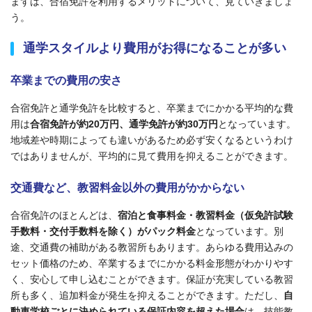
まずは、合宿免許を利用するメリットについて、見ていきましょ
う。
通学スタイルより費用がお得になることが多い
卒業までの費用の安さ
合宿免許と通学免許を比較すると、卒業までにかかる平均的な費
用は
合宿免許が約20万円、通学免許が約30万円
となっています。
地域差や時期によっても違いがあるため必ず安くなるというわけ
ではありませんが、平均的に見て費用を抑えることができます。
交通費など、教習料金以外の費用がかからない
合宿免許のほとんどは、
宿泊と食事料金・教習料金（仮免許試験
手数料・交付手数料を除く）がパック料金
となっています。
別
途、交通費の補助がある教習所もあります。
あらゆる費用込みの
セット価格のため、卒業するまでにかかる料金形態がわかりやす
く、安心して申し込むことができます。
保証が充実している教習
所も多く、追加料金が発生を抑えることができます。
ただし、
自
動車学校ごとに決められている保証内容を超えた場合
は、技能教