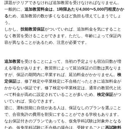
課題がクリアできなければ追加教習を受けなければなりません。
一般的に、
追加教習料金は、1時限あたり4,000〜5,000円程度かか
る
ため、追加教習の数が多くなるほど負担も増えてしまうでしょ
う。
しかし、
技能教習保証
がついていれば、追加料金を気にすること
なく教習を受けることができます。ただし、年齢によって保証内
容が異なることがあるため、注意が必要です。
追加教習
を受けることによって、当初の予定よりも宿泊日数が増
える場合があります。教習所によって延泊保証の日数は異なりま
すが、保証の期間内に卒業
すれば
、延泊料金がかかりません。
検
定保証
は、修了検定や卒業検定に不合格だったときに追加料金が
かからない保証です。修了検定や卒業検定は、通常の教習代と比
べて料金が高めに設定されていることが多いため、
検定保証
がつ
いていれば、安心できます。
逆に、運転技能に自信がある人は、保証なしのプランを選ぶこと
で、合宿免許の費用を割安にすること
ができる学校もあります
。
なお保証付きのプランであっても、仮免学科試験は対象外となる
ため、仮免学科試験に不合格の場合は、受験するごとに
再試験料