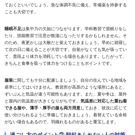
ておくといいでしょう。急な体調不良に備え、常備薬を持参する
ことも大切です。
睡眠不足
は集中力の欠如につながります。学科教習で居眠りをし
たり、技能教習で注意が散漫になったりするかもしれません。そ
のため、夜更かしは大敵だと覚えておきましょう。早めに就寝し
て次の日に備えることが
大切
です。自覚がなくても気が張ってい
て、普段より体力を消耗している場合もあります。したがって、
きちんと食事を取って体力をつけることもポイントです。
服装
に関しても十分に配慮しましょう。自分の住んでいる地域を
基準にしてはいけません。教習所が高原のような場所にあると、
ずいぶんと気温が違う可能性もあります。また、夏や冬は、屋外
と屋内の気温差が大きくなりがちです。
気温差に対応した重ね着
できる服や、
薄手・厚手の服も両方用意
しておき、状況に応じて
使い分けられるように準備しておきましょう。着替えている余裕
がない場合もあるので、羽織れるものがあると重宝します。