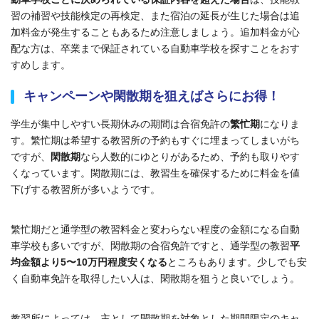
習の補習や技能検定の再検定、また宿泊の延長が生じた場合は追
加料金が発生することもあるため注意しましょう。追加料金が心
配な方は、卒業まで保証されている自動車学校を探すことをおす
すめします。
キャンペーンや閑散期を狙えばさらにお得！
学生が集中しやすい長期休みの期間は合宿免許の
繁忙期
になりま
す。繁忙期は希望する教習所の予約もすぐに埋まってしまいがち
ですが、
閑散期
なら人数的にゆとりがあるため、予約も取りやす
くなっています。閑散期には、教習生を確保するために料金を値
下げする教習所が多いようです。
繁忙期だと通学型の教習料金と変わらない程度の金額になる自動
車学校も多いですが、閑散期の合宿免許ですと、通学型の教習
平
均金額より5〜10万円程度安くなる
ところもあります。少しでも安
く自動車免許を取得したい人は、閑散期を狙うと良いでしょう。
教習所によっては、主として閑散期を対象とした期間限定のキャ