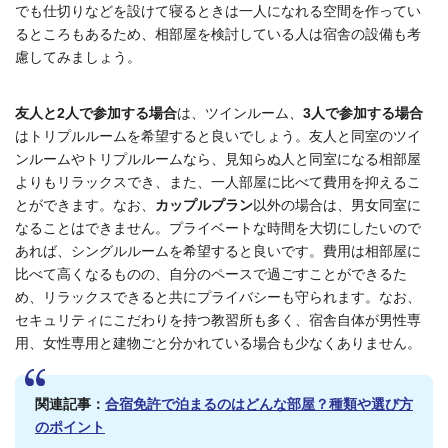
でも仕切りなどを設けて寝るときは一人になれる空間を作ってい
るところもあるため、相部屋を検討している人は宿舎の設備も考
慮してみましょう。
友人と2人で参加する場合
は、ツインルーム、
3人で参加する場合
はトリプルルームを希望すると良いでしょう。友人と同室のツイ
ンルームやトリプルルームなら、見知らぬ人と同室になる相部屋
よりもリラックスでき、また、一人部屋に比べて費用を抑えるこ
とができます。
なお、
カップルプラン
以外の場合は、男女同室に
なることはできません。プライベートな時間を大切にしたいので
あれば、シングルルームを希望すると良いです。費用は相部屋に
比べて高くなるものの、自分のペースで過ごすことができるた
め、リラックスできると共にプライバシーも守られます。なお、
セキュリティにこだわりを持つ教習所も多く、宿舎自体が男性専
用、女性専用と建物ごと分かれている場合も少なくありません。
関連記事：
合宿免許で泊まるのはどんな部屋？種類や選び方
のポイント