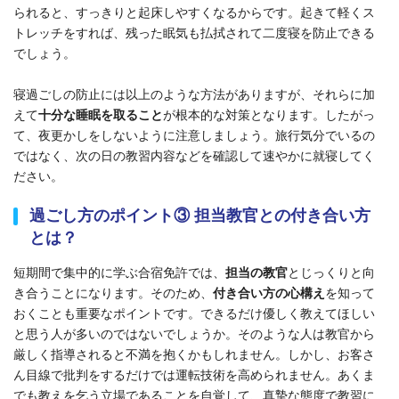
られると、すっきりと起床しやすくなるからです。起きて軽くス
トレッチをすれば、残った眠気も払拭されて二度寝を防止できる
でしょう。
寝過ごしの防止には以上のような方法がありますが、それらに加
えて
十分な睡眠を取ること
が根本的な対策となります。したがっ
て、夜更かしをしないように注意しましょう。旅行気分でいるの
ではなく、次の日の教習内容などを確認して速やかに就寝してく
ださい。
過ごし方のポイント③ 担当教官との付き合い方
とは？
短期間で集中的に学ぶ合宿免許では、
担当の教官
とじっくりと向
き合うことになります。そのため、
付き合い方の心構え
を知って
おくことも重要なポイントです。できるだけ優しく教えてほしい
と思う人が多いのではないでしょうか。そのような人は教官から
厳しく指導されると不満を抱くかもしれません。しかし、お客さ
ん目線で批判をするだけでは運転技術を高められません。あくま
でも教えを乞う立場であることを自覚して、真摯な態度で教習に