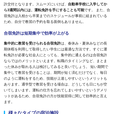
許交付となります。スムーズにいけば、
自動車学校に入学してか
ら3週間以内には、運転免許を手にすることも可能
です。 また、合
宿免許は入校から卒業までのスケジュールが事前に組まれている
ため、自分で教習の予約を取る面倒もありません。
合宿免許は短期集中で効率が上がる
集中的に教習を受けられる合宿免許
は、春休み・夏休みなどの長
期休暇を利用して取得したい学生には最適な方法です。すぐに運
転免許が必要な社会人にとっても、集中的に通えるのは合宿免許
ならではのメリットといえます。転職のタイミングなど、まとま
った休みが取れる人は検討してみると良いでしょう。 短い期間で
集中して教習を受けることは、期間が短く済むだけでなく、毎日
のように運転をするため、技能が上達しやすいというメリットも
あります。通学型で教習を受ける場合は、どうしても日にちが空
いてしまいます。運転の仕方を忘れてしまいやすいというデメリ
ットがあるため、合宿免許の方が技能習得に関して効率的と言え
ます。
様々なタイプの宿泊施設