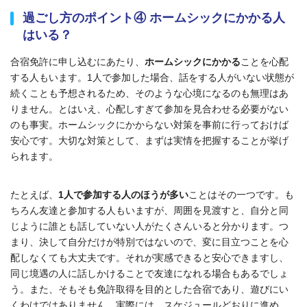
過ごし方のポイント④ ホームシックにかかる人
はいる？
合宿免許に申し込むにあたり、
ホームシックにかかる
ことを心配
する人もいます。1人で参加した場合、話をする人がいない状態が
続くことも予想されるため、そのような心境になるのも無理はあ
りません。とはいえ、心配しすぎて参加を見合わせる必要がない
のも事実。ホームシックにかからない対策を事前に行っておけば
安心です
。大切な対策として、まずは実情を把握することが挙げ
られます。
たとえば、
1人で参加する人のほうが多い
ことはその一つです。も
ちろん友達と参加する人もいますが、周囲を見渡すと、自分と同
じように誰とも話していない人がたくさんいると分かります。つ
まり、決して自分だけが特別ではないので、変に目立つことを心
配しなくても大丈夫です。それが実感できると安心できますし、
同じ境遇の人に話しかけることで友達になれる場合もあるでしょ
う。また、そもそも免許取得を目的とした合宿であり、遊びにい
くわけではありません。実際には、スケジュールどおりに進め