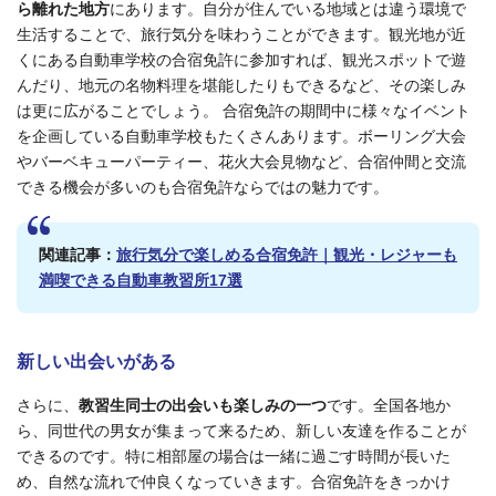
ら離れた地方
にあります。自分が住んでいる地域とは違う環境で
生活することで、旅行気分を味わうことができます。観光地が近
くにある自動車学校の合宿免許に参加すれば、観光スポットで遊
んだり、地元の名物料理を堪能したりもできるなど、その楽しみ
は更に広がることでしょう。 合宿免許の期間中に様々なイベント
を企画している自動車学校もたくさんあります。ボーリング大会
やバーベキューパーティー、花火大会見物など、合宿仲間と交流
できる機会が多いのも合宿免許ならではの魅力です。
関連記事：
旅行気分で楽しめる合宿免許｜観光・レジャーも
満喫できる自動車教習所17選
新しい出会いがある
さらに、
教習生同士の出会いも楽しみの一つ
です。全国各地か
ら、同世代の男女が集まって来るため、新しい友達を作ることが
できるのです。特に相部屋の場合は一緒に過ごす時間が長いた
め、自然な流れで仲良くなっていきます。合宿免許をきっかけ