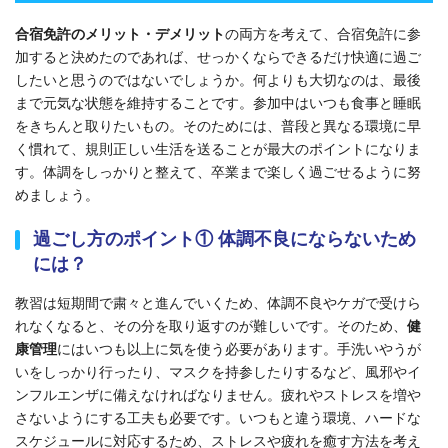
合宿免許のメリット・デメリット
の両方を考えて、合宿免許に参
加すると決めたのであれば、せっかくならできるだけ快適に過ご
したいと思うのではないでしょうか。何よりも大切なのは、最後
まで元気な状態を維持することです。参加中はいつも食事と睡眠
をきちんと取りたいもの。そのためには、普段と異なる環境に早
く慣れて、規則正しい生活を送ることが最大のポイントになりま
す。体調をしっかりと整えて、卒業まで楽しく過ごせるように努
めましょう。
過ごし方のポイント① 体調不良にならないため
には？
教習は短期間で粛々と進んでいくため、体調不良やケガで受けら
れなくなると、その分を取り返すのが難しいです。そのため、
健
康管理
にはいつも以上に気を使う必要があります。手洗いやうが
いをしっかり行ったり、マスクを持参したりするなど、風邪やイ
ンフルエンザに備えなければなりません。疲れやストレスを増や
さないようにする工夫も必要です。
いつもと違う環境、ハードな
スケジュールに対応するため、ストレスや疲れを癒す方法を考え