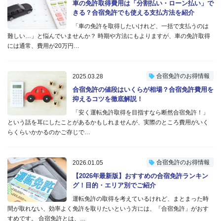
車の免許取得費用は「分割払い・ローン払い」で
きる？合宿免許でも使える支払方法を紹介
「車の免許を取得したいけれど、一括で支払うのは
難しい…」と悩んでいませんか？ 時期や方法にもよりますが、車の免許取得
には通常、費用が20万円…
合宿免許のお得情報
2025.03.28
合宿免許の値段はいくらが相場？合宿免許費用を
抑えるコツを徹底解説！
「安く運転免許取得を目指すなら断然合宿免許！」
という話を耳にしたことがあるかもしれませんが、実際のところ費用がいく
らくらいかかるのかご存じで…
合宿免許のお得情報
2026.01.05
【2026年最新版】おすすめの合宿免許ランキン
グ！目的・エリア別でご紹介
運転免許の取得を考えているけれど、まとまった時
間が取れない、効率よく免許を取りたいという方には、「合宿免許」がおす
すめです。 合宿免許とは、…