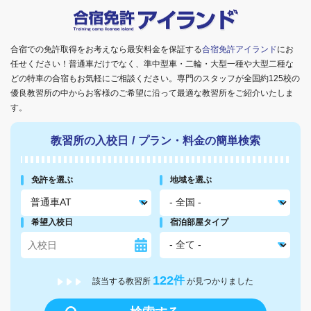
合宿での免許取得をお考えなら最安料金を保証する
合宿免許アイランド
にお
任せください！普通車だけでなく、準中型車・二輪・大型一種や大型二種な
どの特車の合宿もお気軽にご相談ください。専門のスタッフが全国約125校の
優良教習所の中からお客様のご希望に沿って最適な教習所をご紹介いたしま
す。
教習所の入校日
/
プラン・料金の簡単検索
免許を選ぶ
地域を選ぶ
希望入校日
宿泊部屋タイプ
122
件
該当する教習所
が見つかりました