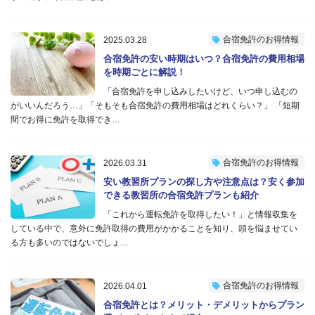
合宿免許のお得情報
2025.03.28
合宿免許の安い時期はいつ？合宿免許の費用相場
を時期ごとに解説！
「合宿免許を申し込みしたいけど、いつ申し込むの
がいいんだろう…」「そもそも合宿免許の費用相場はどれくらい？」 「短期
間でお得に免許を取得でき…
合宿免許のお得情報
2026.03.31
安い教習所プランの探し方や注意点は？安く参加
できる教習所の合宿免許プランも紹介
「これから運転免許を取得したい！」と情報収集を
している中で、意外に免許取得の費用がかかることを知り、頭を悩ませてい
る方も多いのではないでしょ…
合宿免許のお得情報
2026.04.01
合宿免許とは？メリット・デメリットからプラン