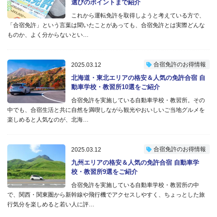
選びのポイントまで紹介
これから運転免許を取得しようと考えている方で、
「合宿免許」という言葉は聞いたことがあっても、合宿免許とは実際どんな
ものか、よく分からないとい…
合宿免許のお得情報
2025.03.12
北海道・東北エリアの格安＆人気の免許合宿 自
動車学校・教習所10選をご紹介
合宿免許を実施している自動車学校・教習所。その
中でも、合宿生活と共に自然を満喫しながら観光やおいしいご当地グルメを
楽しめると人気なのが、北海…
合宿免許のお得情報
2025.03.12
九州エリアの格安＆人気の免許合宿 自動車学
校・教習所9選をご紹介
合宿免許を実施している自動車学校・教習所の中
で、関西・関東圏から新幹線や飛行機でアクセスしやすく、ちょっとした旅
行気分を楽しめると若い人に評…