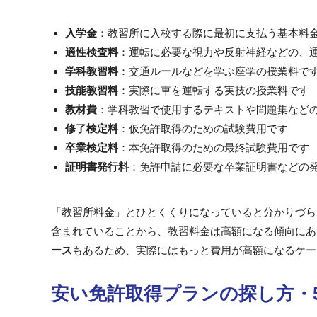
入学金
：教習所に入校する際に最初に支払う基本料
適性検査料
：運転に必要な視力や反射神経などの、
学科教習料
：交通ルールなどを学ぶ座学の授業料で
技能教習料
：実際に車を運転する実技の授業料です
教材費
：学科教習で使用するテキストや問題集など
修了検定料
：仮免許取得のための試験費用です
卒業検定料
：本免許取得のための最終試験費用です
証明書発行料
：免許申請に必要な卒業証明書などの
「教習所料金」とひとくくりになっていると分かりづら
含まれていることから、教習料金は高額になる傾向にあ
ース
もあるため、実際にはもっと費用が高額になるケー
安い免許取得プランの探し方・