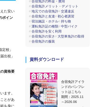
合宿免許の料金・費用
合宿免許メリット・デメリット
抑えた安い
地元での合宿免許
交通違反
合宿免許と友達
初心者講習
のポイン
宿泊施設・ホテル
持ち物
運転免許証の種類
中型バイク
合宿免許を安く利用
合宿免許の安さ
大型車免許の取得
合宿免許の服装
指定校」
「届出校」
資料ダウンロード
員の資格要
合宿免許アイラ
ンドのパンフレ
ットはこちら
ています。
期間：2025.11
ることがあ
～2026.06
技術を身に