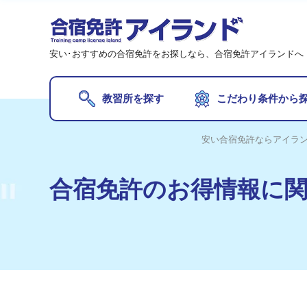
オ
【期
安い･おすすめの合宿免許をお探しなら、合宿免許アイランドへ
【最
20
教習所を探す
こだわり条件から
20
オ
安い合宿免許ならアイラ
夏
【期
【2
合宿免許のお得情報
に
【最
【2
20
20
20
20
20
夏
【2
そ