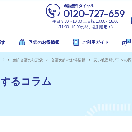
フシーズンの合宿免許
通話無料
ダイヤル
0120-727-659
間限定】合宿免許の格安キャンペーン
平日 9:30～19:00 土日祝 10:00～18:00
安プラン特集】格安合宿免許を厳選紹介！
(11:00~15:00の間、昼割適用！)
26年6月おすすめの合宿免許【最安15万円~】
探す
季節のお得情報
ご利用ガイド
26年10月の合宿免許プラン【最安19万円〜】
フシーズンの合宿免許
ンド
免許合宿の知恵袋
合宿免許のお得情報
安い教習所プランの探
休みシーズンの合宿免許
間限定】合宿免許の格安キャンペーン
026年】夏休みの合宿免許の空き状況！
関するコラム
安プラン特集】格安合宿免許を厳選紹介！
026年】夏休みの格安合宿免許キャンペーン
26年6月おすすめの合宿免許【最安15万円~】
26年7月の合宿免許プラン【最安22万円〜】
26年10月の合宿免許プラン【最安19万円〜】
26年8月の合宿免許プラン【最安25万円〜】
26年9月の合宿免許プラン【最安21万円〜】
休みシーズンの合宿免許
026年】夏休みの合宿免許の空き状況！
の他免許のお得なプラン特集