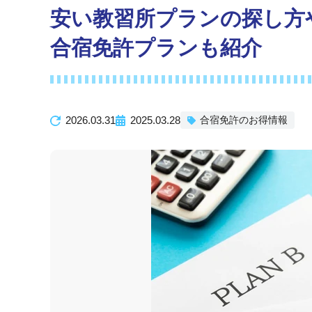
【2
安い教習所プランの探し方
大型
20
合宿免許プランも紹介
バイ
20
20
2026.03.31
2025.03.28
合宿免許のお得情報
そ
大型
バイ