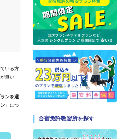
せている方
法が無い
プランを選
ラン」
につ
合宿免許教習所を探す