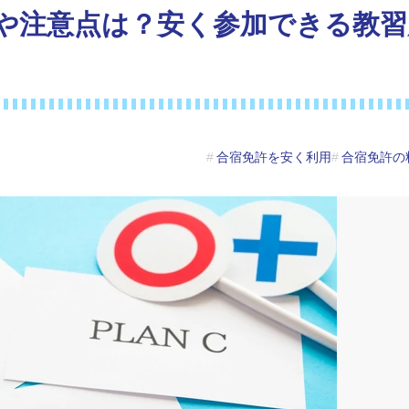
026年】夏休みの格安合宿免許キャンペーン
や注意点は？安く参加できる教習
・準中型・二種免許の格安プラン合宿免許特集
26年7月の合宿免許プラン【最安22万円〜】
ク免許の格安プラン合宿免許特集
26年8月の合宿免許プラン【最安25万円〜】
26年9月の合宿免許プラン【最安21万円〜】
の他免許のお得なプラン特集
合宿免許を安く利用
合宿免許の
・準中型・二種免許の格安プラン合宿免許特集
ク免許の格安プラン合宿免許特集