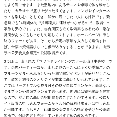
ちよく過ごせます。また敷地内にあるテニスや卓球で体を動かし
たり、カラオケで盛り上がったりできます。マンガやインターネ
ットを楽しむこともでき、静かに過ごしたい人にも好評です。緊
急時でも24時間体制で担当職員に連絡がつながるので、教習生の
家族も安心です。また、総合病院も近く常備薬もあるため、急な
発病があってもしっかり対応してくれます。ホームページに申し
込みフォームがあり、そこから所定の事項を入力して送信すれ
ば、合宿の資料請求ないし仮申込みをすることができます。山形
県の公安委員会指定の公認教習所です。
3つ目は、山形県の「マツキドライビングスクール山形中央校」で
す。焼肉パーティーほか、山形名物の玉こんにゃくや季節ごとの
フルーツが食べられるといった期間限定イベントが盛りだくさん
で、教習と施設のクオリティが非常に高いといわれています。こ
こではリーズナブルな昼食付きの格安自炊プランから、豪華なホ
テルプランや温泉プランまで選べます。周辺には観光施設も豊富
なので、満足度の高い合宿期間を過ごすことができます。公式サ
イト設置の申し込みフォームから合宿の資料請求または申し込み
が可能です。もちろん、山形県公安委員会の指定を受けた公認教
習所で、保証内容も充実しているおすすめの教習所です。