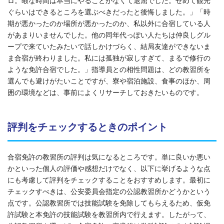
ロ。暇な時間は本当にやることがなくて退屈でした。せめて観光
ぐらいはできるところを選ぶべきだったと後悔しました。」「時
期が悪かったのか場所が悪かったのか、私以外に合宿している人
があまりいませんでした。他の同年代っぽい人たちは仲良しグル
ープで来ていたみたいで話しかけづらく、結局友達ができないま
ま合宿が終わりました。私には孤独が寂しすぎて、まるで修行の
ような免許合宿でした。」指導員との相性問題は、どの教習所を
選んでも避けがたいことですが、寮や宿泊施設、食事のほか、周
囲の環境などは、事前によくリサーチしておきたいものです。
評判をチェックするときのポイント
合宿免許の教習所の評判は気になるところです。単に良いか悪い
かといった個人の評価や感想だけでなく、以下に挙げるような点
にも考慮して評判をチェックすることをおすすめします。最初に
チェックすべきは、公安委員会指定の公認教習所かどうかという
点です。公認教習所では技能試験を免除してもらえるため、仮免
許試験と本免許の技能試験を教習所内で行えます。したがって、