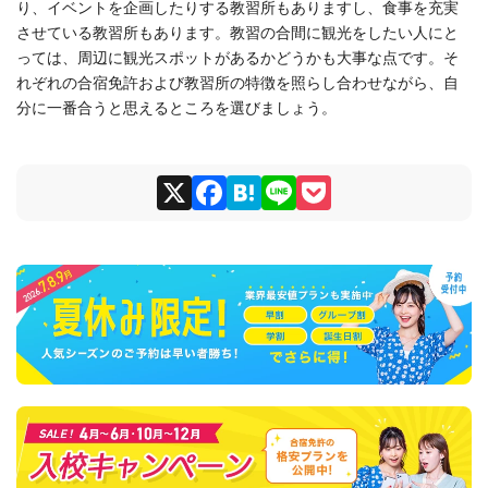
り、イベントを企画したりする教習所もありますし、食事を充実
させている教習所もあります。教習の合間に観光をしたい人にと
っては、周辺に観光スポットがあるかどうかも大事な点です。そ
れぞれの合宿免許および教習所の特徴を照らし合わせながら、自
分に一番合うと思えるところを選びましょう。
X
F
H
Li
P
a
at
n
o
c
e
e
ck
e
n
et
b
a
o
o
k