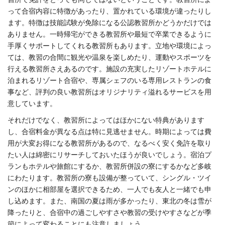
って合宿内容に特徴があったり、置かれている環境が違ったりし
ます。特徴は技能試験が免除になる公認教習所かどうかだけでは
ありません。一時帰宅ができる教習所や最短で卒業できるように
手厚くサポートしてくれる教習所もあります。立地や環境によっ
ては、教習の合間に観光や温泉を楽しめたり、運動やスポーツを
行える教習所さえあるのです。施設の充実したリゾートホテルに
泊まれるリゾート合宿や、専属シェフのいる専用レストランの食
事など、評判の良い教習所はオリジナリティ溢れるサービスを用
意しています。
それだけでなく、教習所によってはほかにない特典があります
し、合宿料金が異なる点は特に見逃せません。時期によっては費
用が大変お得になる教習所があるので、なるべく安く免許を取り
たい人は綿密にリサーチしておいたほうが良いでしょう。宿泊プ
ランもホテルや旅館にするか、教習所併設の寮にするかなど多岐
にわたります。教習所の寮も設備が整っていて、シングル・ツイ
ンのほかに相部屋を選択できるため、一人でも友人と一緒でも申
し込めます。また、南国の夏は雨が多かったり、東北の冬は雪が
降ったりと、合宿中の過ごしやすさや教習の受けやすさなどが季
節によって変わることにも注意しましょう。