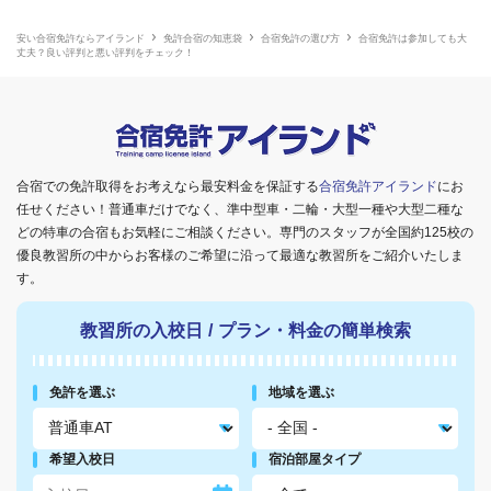
安い合宿免許ならアイランド
免許合宿の知恵袋
合宿免許の選び方
合宿免許は参加しても大
丈夫？良い評判と悪い評判をチェック！
合宿での免許取得をお考えなら最安料金を保証する
合宿免許アイランド
にお
任せください！普通車だけでなく、準中型車・二輪・大型一種や大型二種な
どの特車の合宿もお気軽にご相談ください。専門のスタッフが全国約125校の
優良教習所の中からお客様のご希望に沿って最適な教習所をご紹介いたしま
す。
教習所の入校日
/
プラン・料金の簡単検索
免許を選ぶ
地域を選ぶ
希望入校日
宿泊部屋タイプ