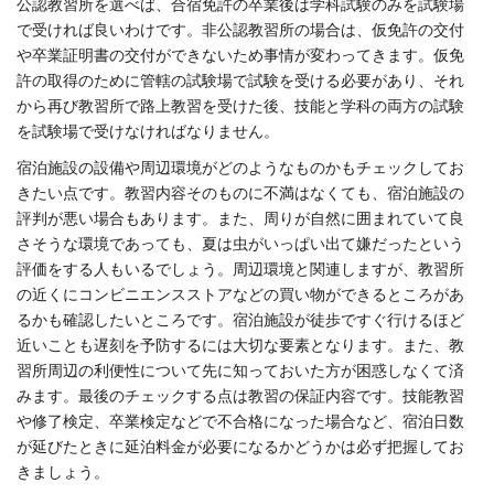
公認教習所を選べば、合宿免許の卒業後は学科試験のみを試験場
で受ければ良いわけです。非公認教習所の場合は、仮免許の交付
や卒業証明書の交付ができないため事情が変わってきます。仮免
許の取得のために管轄の試験場で試験を受ける必要があり、それ
から再び教習所で路上教習を受けた後、技能と学科の両方の試験
を試験場で受けなければなりません。
宿泊施設の設備や周辺環境がどのようなものかもチェックしてお
きたい点です。教習内容そのものに不満はなくても、宿泊施設の
評判が悪い場合もあります。また、周りが自然に囲まれていて良
さそうな環境であっても、夏は虫がいっぱい出て嫌だったという
評価をする人もいるでしょう。周辺環境と関連しますが、教習所
の近くにコンビニエンスストアなどの買い物ができるところがあ
るかも確認したいところです。宿泊施設が徒歩ですぐ行けるほど
近いことも遅刻を予防するには大切な要素となります。また、教
習所周辺の利便性について先に知っておいた方が困惑しなくて済
みます。最後のチェックする点は教習の保証内容です。技能教習
や修了検定、卒業検定などで不合格になった場合など、宿泊日数
が延びたときに延泊料金が必要になるかどうかは必ず把握してお
きましょう。