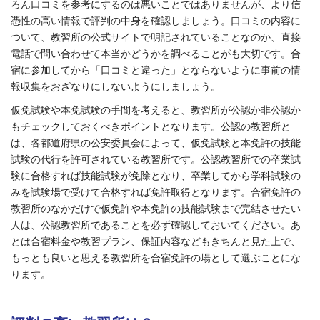
ろん口コミを参考にするのは悪いことではありませんが、より信
憑性の高い情報で評判の中身を確認しましょう。口コミの内容に
ついて、教習所の公式サイトで明記されていることなのか、直接
電話で問い合わせて本当かどうかを調べることがも大切です。合
宿に参加してから「口コミと違った」とならないように事前の情
報収集をおざなりにしないようにしましょう。
仮免試験や本免試験の手間を考えると、教習所が公認か非公認か
もチェックしておくべきポイントとなります。公認の教習所と
は、各都道府県の公安委員会によって、仮免試験と本免許の技能
試験の代行を許可されている教習所です。公認教習所での卒業試
験に合格すれば技能試験が免除となり、卒業してから学科試験の
みを試験場で受けて合格すれば免許取得となります。合宿免許の
教習所のなかだけで仮免許や本免許の技能試験まで完結させたい
人は、公認教習所であることを必ず確認しておいてください。あ
とは合宿料金や教習プラン、保証内容などもきちんと見た上で、
もっとも良いと思える教習所を合宿免許の場として選ぶことにな
ります。