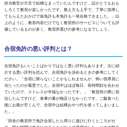
担当教官が方言で結構なまっていたんですけど、話がとてもおも
しろくて教習が楽しかったです。教え方も上手で、丁寧に指導し
てもらえたおかげで仮免許も本免許も一発合格できました。」以
上のように、教習内容だけでなく教習所のサービスについても評
価しているものが多く、教習所選びの参考になるでしょう。
合宿免許の悪い評判とは？
合宿免許もいいことばかりではなく悪い評判もあります。次に紹
介する悪い評判を読んで、合宿免許を決めるときの参考にしてく
ださい。「合宿に限らないことかもしれませんが、怖い指導員に
当たったのが最悪でした。合宿中はほぼ毎日、長時間顔を合わせ
ていたので、ストレスが半端なかったです。」「教習所の寮に宿
泊したんですけど、食事の量が物足りなかったです。ご飯食べた
後にお腹が空くんで、合宿中は結構おやつ代を使ってしまいまし
た。」
「田舎の教習所で免許合宿したら周りに遊びに行くところがゼ