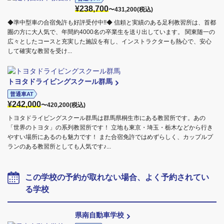
¥238,700
〜431,200(税込)
◆準中型車の合宿免許も好評受付中!!◆ 信頼と実績のある足利教習所は、首都
圏の方に大人気で、年間約4000名の卒業生を送り出しています。 関東随一の
広々としたコースと充実した施設を有し、インストラクターも熱心で、安心
して確実な教習を受け...
トヨタドライビングスクール群馬
普通車AT
¥242,000
〜420,200(税込)
トヨタドライビングスクール群馬は群馬県桐生市にある教習所です。あの
「世界のトヨタ」の系列教習所です！ 立地も東京・埼玉・栃木などから行き
やすい場所にあるのも魅力です！ また合宿免許ではめずらしく、カップルプ
ランのある教習所としても人気です♪...
この学校の予約が取れない場合、よく予約されてい
る学校
県南自動車学校