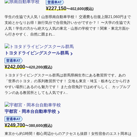
普通車AT
¥227,150
〜402,600(税込)
学生の生協で大人気！山形県南自動車学校！ 交通費も往復上限21,060円まで
支給とかなりお得！旅行気分で合宿免許いかがですか？！ 〜大学の生協で大
人気！学生の方から絶大な人気の東北・山形の学校です！関東・東北方面か
ら行きやすく、自然に囲まれ...
トヨタドライビングスクール群馬
普通車AT
¥242,000
〜420,200(税込)
トヨタドライビングスクール群馬は群馬県桐生市にある教習所です。あの
「世界のトヨタ」の系列教習所です！ 立地も東京・埼玉・栃木などから行き
やすい場所にあるのも魅力です！ また合宿免許ではめずらしく、カップルプ
ランのある教習所としても人気です♪...
宇都宮・岡本台自動車学校
普通車AT
¥249,700
〜380,600(税込)
東京から約1時間！都心周辺からのアクセスも抜群！女性宿舎のエスト岡本は