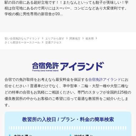
駅の目の前にある超好立地です！！またなんといっても餃子が美味しい！学
校は住宅地にあるので周りにはスーパー、コンビニなどあり大変便利です。
学校の横に男性専用の新宿舎が20...
安い合宿免許ならアイランド
エリアから探す
関東地方
栃木県
さくら那須モータースクール
交通アクセス
合宿での免許取得をお考えなら最安料金を保証する
合宿免許アイランド
にお
任せください！普通車だけでなく、準中型車・二輪・大型一種や大型二種な
どの特車の合宿もお気軽にご相談ください。専門のスタッフが全国約125校の
優良教習所の中からお客様のご希望に沿って最適な教習所をご紹介いたしま
す。
教習所の入校日
/
プラン・料金の簡単検索