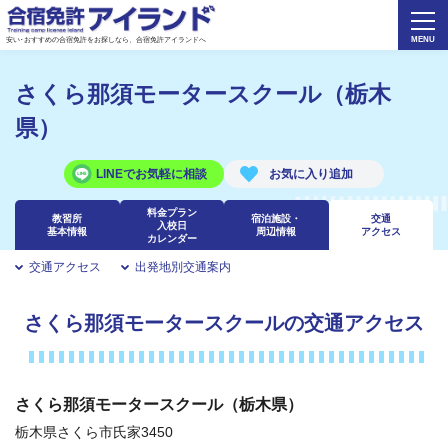
安い･おすすめの合宿免許をお探しなら、合宿免許アイランドへ
さくら那須モータースクール（栃木
県）
LINEでお気軽に相談
料金プラン
教習所
宿泊施設・
交通
入校日
基本情報
周辺情報
アクセス
カレンダー
交通アクセス
出発地別交通案内
さくら那須モータースクールの交通アクセス
さくら那須モータースクール（栃木県）
栃木県さくら市氏家3450