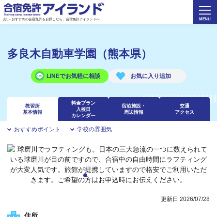
安い･おすすめの合宿免許をお探しなら、合宿免許アイランドへ
多良木自動車学園（熊本県）
LINEでお気軽に相談
料金プラン
教習所
宿泊施設・
交通
入校日
基本情報
周辺情報
アクセス
カレンダー
おすすめポイント
学校の雰囲気
更新日 2026/07/28
住所