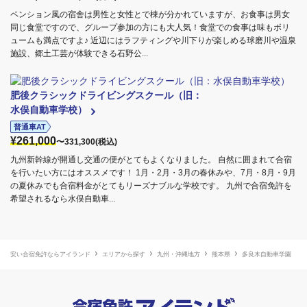
ペンション風の宿舎は男性と女性とで棟が分かれていますが、お食事は男女
同じ食堂ですので、グループ参加の方にも大人気！食堂での食事は味もボリ
ュームも満点ですよ♪ 近辺にはラフティングや川下りが楽しめる球磨川や温泉
施設、郷土工芸が体験できる石野公...
肥後クラシックドライビングスクール（旧：
水俣自動車学校）
普通車AT
¥261,000
〜331,300(税込)
九州新幹線が開通し交通の便がとてもよくなりました。 自然に囲まれて合宿
を行いたい方にはオススメです！ 1月・2月・3月の春休みや、7月・8月・9月
の夏休みでも合宿料金がとてもリーズナブルな学校です。 九州で合宿免許を
希望されるなら水俣自動車...
安い合宿免許ならアイランド
エリアから探す
九州・沖縄地方
熊本県
多良木自動車学園