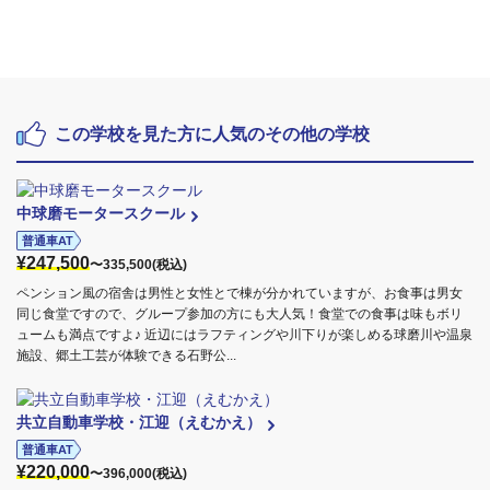
この学校を見た方に人気のその他の学校
中球磨モータースクール
普通車AT
¥247,500
〜335,500(税込)
ペンション風の宿舎は男性と女性とで棟が分かれていますが、お食事は男女
同じ食堂ですので、グループ参加の方にも大人気！食堂での食事は味もボリ
ュームも満点ですよ♪ 近辺にはラフティングや川下りが楽しめる球磨川や温泉
施設、郷土工芸が体験できる石野公...
共立自動車学校・江迎（えむかえ）
普通車AT
¥220,000
〜396,000(税込)