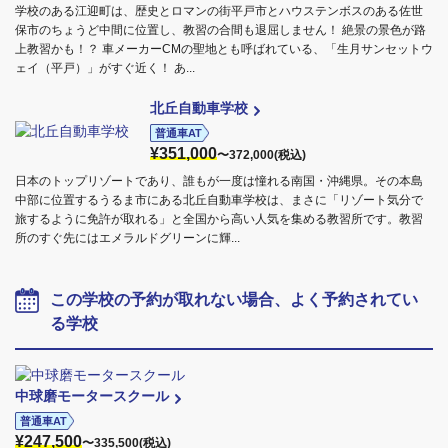
学校のある江迎町は、歴史とロマンの街平戸市とハウステンボスのある佐世
保市のちょうど中間に位置し、教習の合間も退屈しません！ 絶景の景色が路
上教習かも！？ 車メーカーCMの聖地とも呼ばれている、「生月サンセットウ
ェイ（平戸）」がすぐ近く！ あ...
北丘自動車学校
普通車AT
¥351,000
〜372,000(税込)
日本のトップリゾートであり、誰もが一度は憧れる南国・沖縄県。その本島
中部に位置するうるま市にある北丘自動車学校は、まさに「リゾート気分で
旅するように免許が取れる」と全国から高い人気を集める教習所です。教習
所のすぐ先にはエメラルドグリーンに輝...
この学校の予約が取れない場合、よく予約されてい
る学校
中球磨モータースクール
普通車AT
¥247,500
〜335,500(税込)