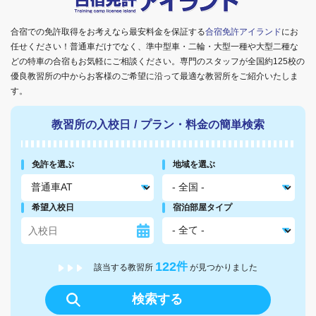
合宿での免許取得をお考えなら最安料金を保証する
合宿免許アイランド
にお
任せください！普通車だけでなく、準中型車・二輪・大型一種や大型二種な
どの特車の合宿もお気軽にご相談ください。専門のスタッフが全国約125校の
優良教習所の中からお客様のご希望に沿って最適な教習所をご紹介いたしま
す。
教習所の入校日
/
プラン・料金の簡単検索
免許を選ぶ
地域を選ぶ
希望入校日
宿泊部屋タイプ
122
件
該当する教習所
が見つかりました
検索する