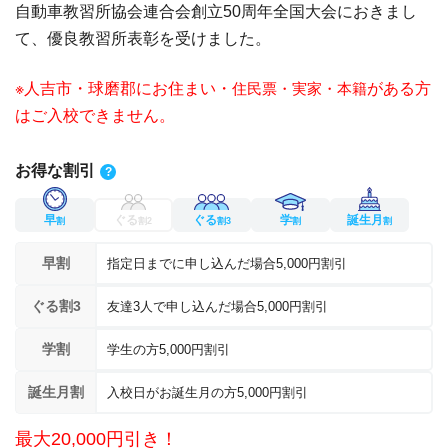
自動車教習所協会連合会創立50周年全国大会におきまし
て、優良教習所表彰を受けました。
※人吉市・球磨郡にお住まい・
住民票・実家・本籍
がある方
はご入校できません。
お得な割引
?
早
ぐる
ぐる
学
誕生月
割
割2
割3
割
割
早割
指定日までに申し込んだ場合5,000円割引
ぐる割3
友達3人で申し込んだ場合5,000円割引
学割
学生の方5,000円割引
誕生月割
入校日がお誕生月の方5,000円割引
最大20,000円引き！