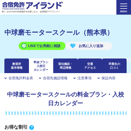
安い･おすすめの合宿免許をお探しなら、合宿免許アイランドへ
中球磨モータースクール（熊本県）
LINEでお気軽に相談
料金プラン
教習所
宿泊施設・
交通
卒業生の
入校日
基本情報
周辺情報
アクセス
口コミ
カレンダー
合宿免許料金表
合宿先施設情報
注意事項
保証内容
中球磨モータースクールの料金プラン・入校
日カレンダー
お得な割引
?