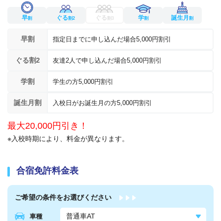
早
ぐる
ぐる
学
誕生月
割
割2
割3
割
割
早割
指定日までに申し込んだ場合5,000円割引
ぐる割2
友達2人で申し込んだ場合5,000円割引
学割
学生の方5,000円割引
誕生月割
入校日がお誕生月の方5,000円割引
最大20,000円引き！
※入校時期により、料金が異なります。
合宿免許料金表
ご希望の条件を
お選びください
車種