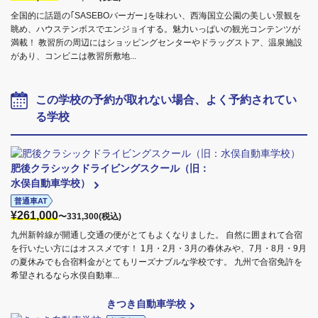
全国的に話題の｢SASEBOバーガー｣を味わい、西海国立公園の美しい景観を
眺め、ハウステンボスでエンジョイする。魅力いっぱいの観光コンテンツが
満載！ 教習所の周辺にはショッピングセンターやドラッグストア、温泉施設
があり、コンビニは教習所敷地...
この学校の予約が取れない場合、よく予約されてい
る学校
肥後クラシックドライビングスクール（旧：
水俣自動車学校）
普通車AT
¥261,000
〜331,300(税込)
九州新幹線が開通し交通の便がとてもよくなりました。 自然に囲まれて合宿
を行いたい方にはオススメです！ 1月・2月・3月の春休みや、7月・8月・9月
の夏休みでも合宿料金がとてもリーズナブルな学校です。 九州で合宿免許を
希望されるなら水俣自動車...
きつき自動車学校