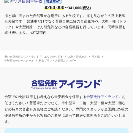
普通車AT
¥264,000
〜341,000(税込)
海と緑に囲まれた自然豊かな場所にある学校です。海を見ながらの路上教習
も素敵です！ 普通車だけでなく普通自動二輪の合宿免許や、大型一種（トラ
ック）や大型特殊・けん引免許などの合宿教習も行っています。同時教習も
取り扱いあり。 ※杵築市内...
安い合宿免許ならアイランド
エリアから探す
九州・沖縄地方
熊本県
中球磨モータースクール
料金プラン・入校日カレンダー
合宿での免許取得をお考えなら最安料金を保証する
合宿免許アイランド
にお
任せください！普通車だけでなく、準中型車・二輪・大型一種や大型二種な
どの特車の合宿もお気軽にご相談ください。専門のスタッフが全国約125校の
優良教習所の中からお客様のご希望に沿って最適な教習所をご紹介いたしま
す。