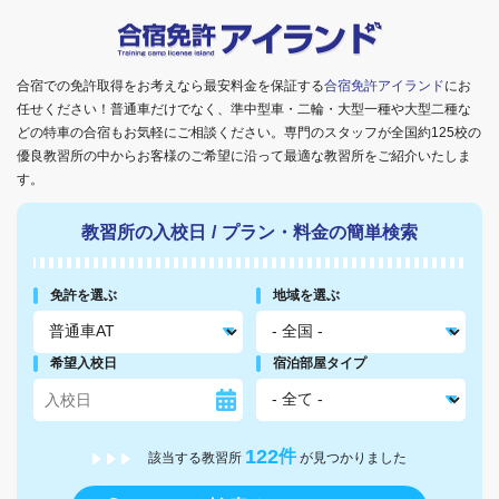
合宿での免許取得をお考えなら最安料金を保証する
合宿免許アイランド
にお
任せください！普通車だけでなく、準中型車・二輪・大型一種や大型二種な
どの特車の合宿もお気軽にご相談ください。専門のスタッフが全国約125校の
優良教習所の中からお客様のご希望に沿って最適な教習所をご紹介いたしま
す。
教習所の入校日
/
プラン・料金の簡単検索
免許を選ぶ
地域を選ぶ
希望入校日
宿泊部屋タイプ
122
件
該当する教習所
が見つかりました