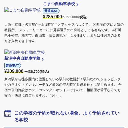
こまつ自動車学校
普通車AT
¥285,000
〜395,000(税込)
大阪・京都・名古屋から約2時間半とアクセスもよくて、 関西圏の方に人気の
教習所。 メジャーリーガー松井秀喜選手の出身地としても有名です。 ※石川
県小松市、能美市、白山市（旧美川地区）にお住まい、または住民票のある
方は入校できません。
新潟中央自動車学校
普通車AT
¥209,000
〜436,700(税込)
新潟駅から徒歩圏内に位置している駅前の教習所！駅前なのでショッピング
やカラオケ・ドンキホーテなど教習の空き時間を退屈せずに楽しめます。 合
宿の宿泊施設はホテルのシングルかツインですので、相部屋が苦手な方でも
安心・快適に過ごせますね。 4月・...
この学校の予約が取れない場合、よく予約されてい
る学校