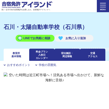
安い･おすすめの合宿免許をお探しなら、合宿免許アイランドへ
石川・太陽自動車学校（石川県）
LINEでお気軽に相談
料金プラン
教習所
宿泊施設・
交通
入校日
基本情報
周辺情報
アクセス
カレンダー
おすすめポイント
学校の雰囲気