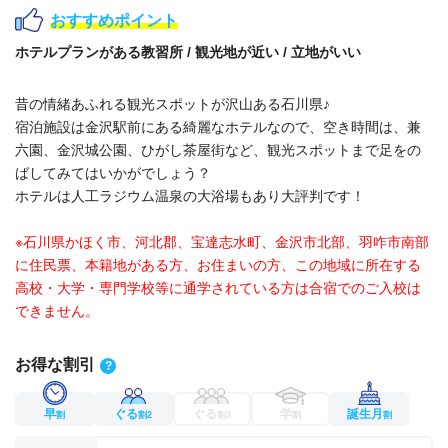
おすすめポイント
ホテルプランがある教習所 / 観光地が近い / 立地がいい
昔の情緒あふれる観光スポットが沢山ある石川県♪
宿泊施設は金沢駅前にある綺麗なホテルなので、空き時間は、兼
六園、金沢城公園、ひがし茶屋街など、観光スポットまで足をの
ばしてみてはいかがでしょう？
ホテルは人工ラジウム温泉の大浴場もあり大評判です！
※石川県かほく市、河北郡、宝達志水町、金沢市北部、羽咋市南部
に住民票、本籍地がある方、お住まいの方、この地域に所在する
高校・大学・専門学校等に通学されている方は合宿でのご入校は
できません。
お得な割引
?
早
ぐる
ぐる
学
誕生月
割
割2
割3
割
割