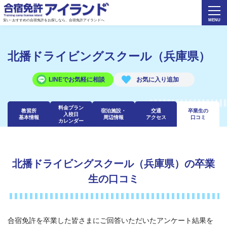
安い･おすすめの合宿免許をお探しなら、合宿免許アイランドへ
北播ドライビングスクール（兵庫県）
LINEでお気軽に相談
料金プラン
教習所
宿泊施設・
交通
卒業生の
入校日
基本情報
周辺情報
アクセス
口コミ
カレンダー
北播ドライビングスクール（兵庫県）の卒業
生の口コミ
合宿免許を卒業した皆さまにご回答いただいたアンケート結果を