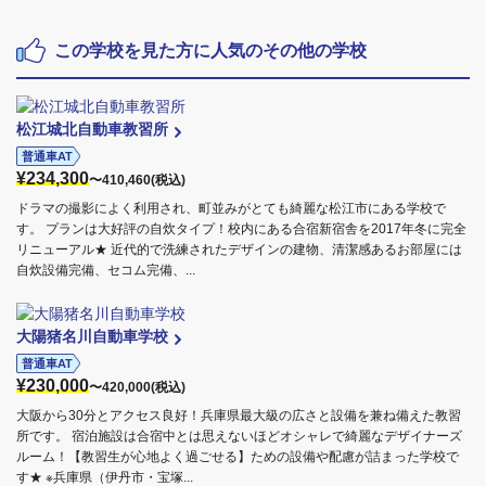
この学校を見た方に人気のその他の学校
松江城北自動車教習所
普通車AT
¥234,300
〜410,460(税込)
ドラマの撮影によく利用され、町並みがとても綺麗な松江市にある学校で
す。 プランは大好評の自炊タイプ！校内にある合宿新宿舎を2017年冬に完全
リニューアル★ 近代的で洗練されたデザインの建物、清潔感あるお部屋には
自炊設備完備、セコム完備、...
大陽猪名川自動車学校
普通車AT
¥230,000
〜420,000(税込)
大阪から30分とアクセス良好！兵庫県最大級の広さと設備を兼ね備えた教習
所です。 宿泊施設は合宿中とは思えないほどオシャレで綺麗なデザイナーズ
ルーム！【教習生が心地よく過ごせる】ための設備や配慮が詰まった学校で
す★ ※兵庫県（伊丹市・宝塚...