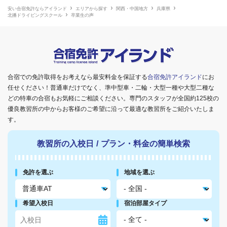
安い合宿免許ならアイランド
エリアから探す
関西・中国地方
兵庫県
北播ドライビングスクール
卒業生の声
合宿での免許取得をお考えなら最安料金を保証する
合宿免許アイランド
にお
任せください！普通車だけでなく、準中型車・二輪・大型一種や大型二種な
どの特車の合宿もお気軽にご相談ください。専門のスタッフが全国約125校の
優良教習所の中からお客様のご希望に沿って最適な教習所をご紹介いたしま
す。
教習所の入校日
/
プラン・料金の簡単検索
免許を選ぶ
地域を選ぶ
希望入校日
宿泊部屋タイプ