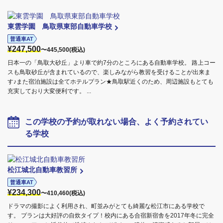
東雲学園 鳥取県東部自動車学校
普通車AT
¥247,500
〜445,500(税込)
日本一の「鳥取大砂丘」より車で約7分のところにある自動車学校。 路上コー
スも鳥取砂丘が含まれているので、楽しみながら教習を受けることが出来ま
す♪また宿泊施設は全てホテルプラン★鳥取駅近くのため、周辺施設もとても
充実しており大変便利です。 ...
この学校の予約が取れない場合、よく予約されてい
る学校
松江城北自動車教習所
普通車AT
¥234,300
〜410,460(税込)
ドラマの撮影によく利用され、町並みがとても綺麗な松江市にある学校で
す。 プランは大好評の自炊タイプ！校内にある合宿新宿舎を2017年冬に完全