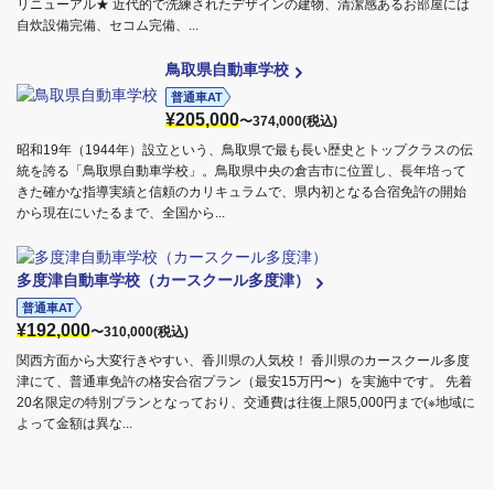
リニューアル★ 近代的で洗練されたデザインの建物、清潔感あるお部屋には
自炊設備完備、セコム完備、...
鳥取県自動車学校
普通車AT
¥205,000
〜374,000(税込)
昭和19年（1944年）設立という、鳥取県で最も長い歴史とトップクラスの伝
統を誇る「鳥取県自動車学校」。鳥取県中央の倉吉市に位置し、長年培って
きた確かな指導実績と信頼のカリキュラムで、県内初となる合宿免許の開始
から現在にいたるまで、全国から...
多度津自動車学校（カースクール多度津）
普通車AT
¥192,000
〜310,000(税込)
関西方面から大変行きやすい、香川県の人気校！ 香川県のカースクール多度
津にて、普通車免許の格安合宿プラン（最安15万円〜）を実施中です。 先着
20名限定の特別プランとなっており、交通費は往復上限5,000円まで(※地域に
よって金額は異な...