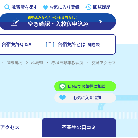
教習所を探す
お気に入り登録
閲覧履歴
仮申込みならキャンセル料なし！
空き確認・入校仮申込み
合宿免許Q＆A
合宿免許とは
-知恵袋-
関東地方
群馬県
赤城自動車教習所
交通アクセス
LINEでお気軽に相談
アクセス
卒業生の
口コミ