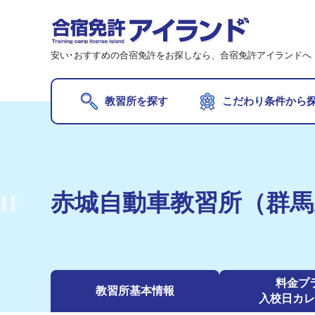
安い･おすすめの合宿免許をお探しなら、合宿免許アイランドへ
教習所を探す
こだわり条件から
オ
【期
【最
赤城自動車教習所（群馬
20
20
夏
料金プ
教習所
基本情報
【2
入校日
カレ