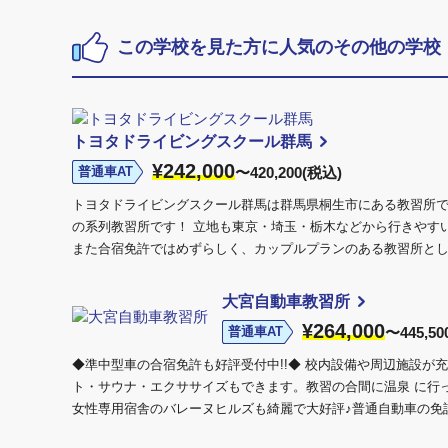
この学校を見た方に人気のその他の学校
トヨタドライビングスクール群馬
¥242,000
普通車AT
〜420,200(税込)
トヨタドライビングスクール群馬は群馬県桐生市にある教習所
の系列教習所です！ 立地も東京・埼玉・栃木などから行きやす
また合宿免許ではめずらしく、カップルプランのある教習所として
大宮自動車教習所
¥264,000
普通車AT
〜445,50
◆準中型車の合宿免許も好評受付中!!◆ 校内設備や周辺施設が
ト・サウナ・エクササイズもできます。教習の合間に温泉 に行
女性専用宿舎のバレーヌヒルズも綺麗で大好評♪普通自動車の免許以