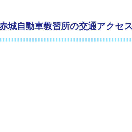
026年】夏休みの格安合宿免許キャンペーン
26年7月の合宿免許プラン【最安22万円〜】
赤城自動車教習所の交通アクセ
26年8月の合宿免許プラン【最安25万円〜】
26年9月の合宿免許プラン【最安21万円〜】
の他免許のお得なプラン特集
・準中型・二種免許の格安プラン合宿免許特集
ク免許の格安プラン合宿免許特集