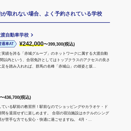
約が取れない場合、よく予約されている学校
大渡自動車学校
¥242,000
普通車AT
〜399,300(税込)
と実績を誇る「赤城グループ」のネットワークに属する大渡自動
時間以内という、合宿免許としてはトップクラスのアクセスの良さ
足を踏み入れれば、群馬の名峰「赤城山」の雄姿と坂...
〜436,700(税込)
している駅前の教習所！駅前なのでショッピングやカラオケ・ド
時間を退屈せずに楽しめます。 合宿の宿泊施設はホテルのシング
が苦手な方でも安心・快適に過ごせますね。 4月・...