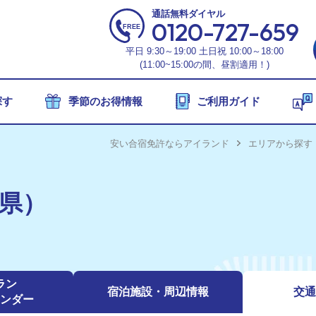
通話無料
ダイヤル
0120-727-659
平日 9:30～19:00 土日祝 10:00～18:00
(11:00~15:00の間、昼割適用！)
探す
季節のお得情報
ご利用ガイド
フシーズンの合宿免許
安い合宿免許ならアイランド
エリアから探す
間限定】合宿免許の格安キャンペーン
安プラン特集】格安合宿免許を厳選紹介！
県）
26年6月おすすめの合宿免許【最安15万円~】
26年10月の合宿免許プラン【最安19万円〜】
休みシーズンの合宿免許
ラン
宿泊施設・
周辺情報
交通
026年】夏休みの合宿免許の空き状況！
ンダー