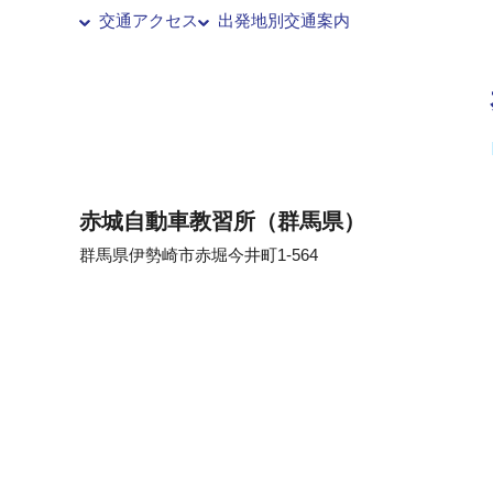
【2
交通アクセス
出発地別交通案内
20
20
20
そ
赤城自動車教習所（群馬県）
大型
群馬県伊勢崎市赤堀今井町1-564
バイ