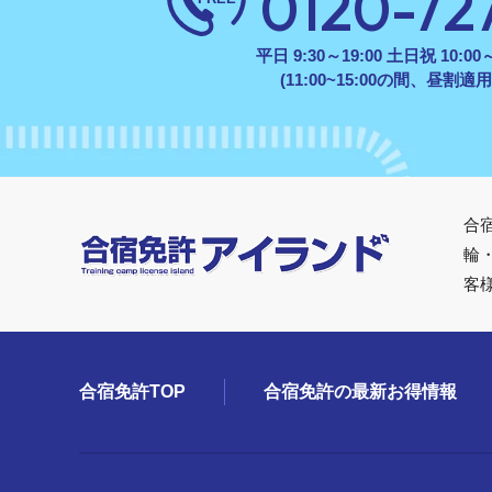
0120-72
平日 9:30～19:00 土日祝 10:00～
(11:00~15:00の間、昼割適用
合
輪
客
合宿免許TOP
合宿免許の最新お得情報