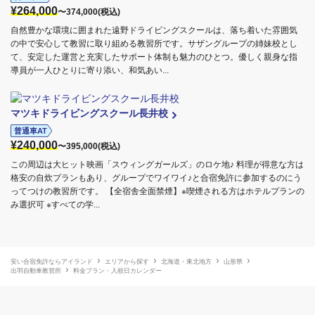
¥264,000
〜374,000(税込)
自然豊かな環境に囲まれた遠野ドライビングスクールは、落ち着いた雰囲気
の中で安心して教習に取り組める教習所です。サザングループの姉妹校とし
て、安定した運営と充実したサポート体制も魅力のひとつ。優しく親身な指
導員が一人ひとりに寄り添い、和気あい...
マツキドライビングスクール長井校
普通車AT
¥240,000
〜395,000(税込)
この周辺は大ヒット映画「スウィングガールズ」のロケ地♪ 料理が得意な方は
格安の自炊プランもあり、グループでワイワイ♪と合宿免許に参加するのにう
ってつけの教習所です。 【全宿舎全面禁煙】※喫煙される方はホテルプランの
み選択可 ※すべての学...
安い合宿免許ならアイランド
エリアから探す
北海道・東北地方
山形県
出羽自動車教習所
料金プラン・入校日カレンダー