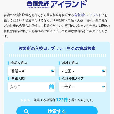
合宿での免許取得をお考えなら最安料金を保証する
合宿免許アイランド
にお
任せください！普通車だけでなく、準中型車・二輪・大型一種や大型二種な
どの特車の合宿もお気軽にご相談ください。専門のスタッフが全国約125校の
優良教習所の中からお客様のご希望に沿って最適な教習所をご紹介いたしま
す。
教習所の入校日
/
プラン・料金の簡単検索
免許を選ぶ
地域を選ぶ
希望入校日
宿泊部屋タイプ
122
件
該当する教習所
が見つかりました
検索する