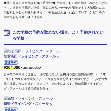
◆準中型車の合宿免許も好評受付中!!◆ 所在地である大館市は、みなさんが知
っている東京渋谷駅の銅像で有名な忠犬ハチ公の生誕地です！大館駅前には
渋谷駅と同じく銅像があります。教習所は大通りに面していてコンビニ等の
周辺施設も充実。隣には無料...
この学校の予約が取れない場合、よく予約されてい
る学校
陸前高田ドライビング・スクール
普通車AT
¥264,000
〜390,500(税込)
岩手県の南東部に位置し、目の前に美しい広田湾を臨む陸前高田市。2011年
3月11日の東日本大震災によって大きな被害を受けた地域ですが、一歩ずつ力
強く復興の歩みを進めてきました。その中にあって、陸前高田ドライビン
グ・スクールは津波の被害を免れ...
遠野ドライビング・スクール
普通車AT