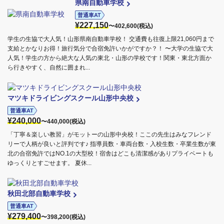
県南自動車学校
普通車AT
¥227,150
〜402,600(税込)
学生の生協で大人気！山形県南自動車学校！ 交通費も往復上限21,060円まで
支給とかなりお得！旅行気分で合宿免許いかがですか？！ 〜大学の生協で大
人気！学生の方から絶大な人気の東北・山形の学校です！関東・東北方面か
ら行きやすく、自然に囲まれ...
マツキドライビングスクール山形中央校
普通車AT
¥240,000
〜440,000(税込)
「丁寧＆楽しい教習」がモットーの山形中央校！ここの先生はみなフレンド
リーで人柄が良いと評判です♪ 指導員数・車両台数・入校生数・卒業生数が東
北の合宿免許ではNO.1の大型校！宿舎はどこも清潔感がありプライベートも
ゆっくりとすごせます。 夏休...
秋田北部自動車学校
普通車AT
¥279,400
〜398,200(税込)