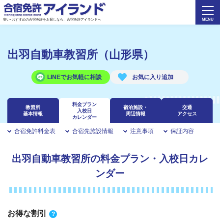
安い･おすすめの合宿免許をお探しなら、合宿免許アイランドへ
出羽自動車教習所（山形県）
LINEでお気軽に相談
料金プラン
教習所
宿泊施設・
交通
入校日
基本情報
周辺情報
アクセス
カレンダー
合宿免許料金表
合宿先施設情報
注意事項
保証内容
出羽自動車教習所の料金プラン・入校日カレ
ンダー
お得な割引
?