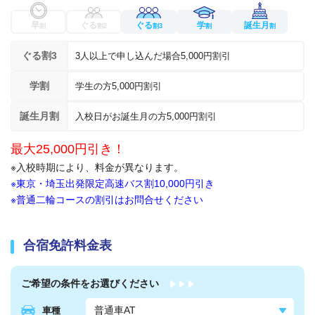
早
ぐる
ぐる
学
誕生月
割
割2
割3
割
割
ぐる割3
3人以上で申し込んだ場合5,000円割引
学割
学生の方5,000円割引
誕生月割
入校日がお誕生月の方5,000円割引
最大25,000円引き！
※入校時期により、料金が異なります。
※東京・埼玉出発限定高速バス割10,000円引き
※普通二輪コースの割引はお問合せください
合宿免許料金表
ご希望の条件を
お選びください
車種