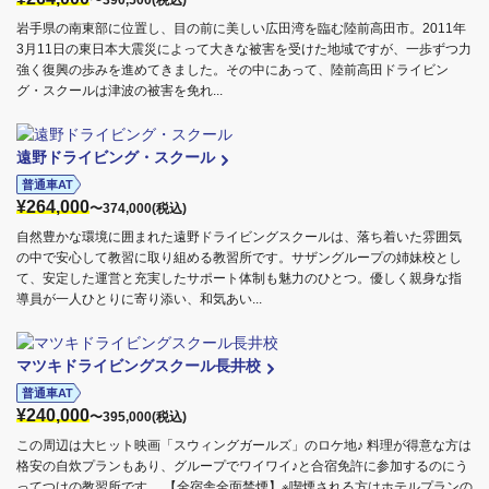
〜390,500(税込)
岩手県の南東部に位置し、目の前に美しい広田湾を臨む陸前高田市。2011年
3月11日の東日本大震災によって大きな被害を受けた地域ですが、一歩ずつ力
強く復興の歩みを進めてきました。その中にあって、陸前高田ドライビン
グ・スクールは津波の被害を免れ...
遠野ドライビング・スクール
普通車AT
¥264,000
〜374,000(税込)
自然豊かな環境に囲まれた遠野ドライビングスクールは、落ち着いた雰囲気
の中で安心して教習に取り組める教習所です。サザングループの姉妹校とし
て、安定した運営と充実したサポート体制も魅力のひとつ。優しく親身な指
導員が一人ひとりに寄り添い、和気あい...
マツキドライビングスクール長井校
普通車AT
¥240,000
〜395,000(税込)
この周辺は大ヒット映画「スウィングガールズ」のロケ地♪ 料理が得意な方は
格安の自炊プランもあり、グループでワイワイ♪と合宿免許に参加するのにう
ってつけの教習所です。 【全宿舎全面禁煙】※喫煙される方はホテルプランの