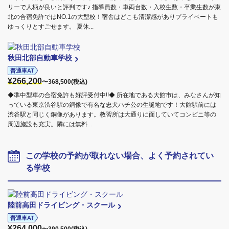
リーで人柄が良いと評判です♪ 指導員数・車両台数・入校生数・卒業生数が東
北の合宿免許ではNO.1の大型校！宿舎はどこも清潔感がありプライベートも
ゆっくりとすごせます。 夏休...
秋田北部自動車学校
普通車AT
¥266,200
〜368,500(税込)
◆準中型車の合宿免許も好評受付中!!◆ 所在地である大館市は、みなさんが知
っている東京渋谷駅の銅像で有名な忠犬ハチ公の生誕地です！大館駅前には
渋谷駅と同じく銅像があります。教習所は大通りに面していてコンビニ等の
周辺施設も充実。隣には無料...
この学校の予約が取れない場合、よく予約されてい
る学校
陸前高田ドライビング・スクール
普通車AT
¥264,000