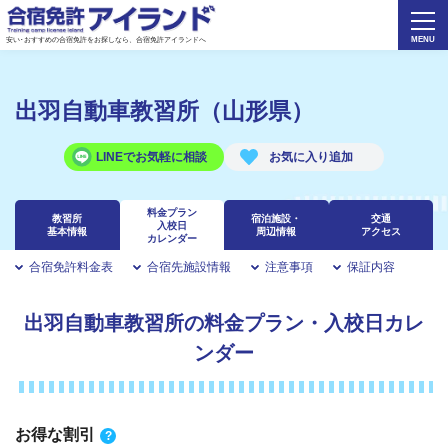
安い･おすすめの合宿免許をお探しなら、合宿免許アイランドへ
出羽自動車教習所（山形県）
LINEでお気軽に相談
料金プラン
教習所
宿泊施設・
交通
入校日
基本情報
周辺情報
アクセス
カレンダー
合宿免許料金表
合宿先施設情報
注意事項
保証内容
出羽自動車教習所の料金プラン・入校日カレ
ンダー
お得な割引
?