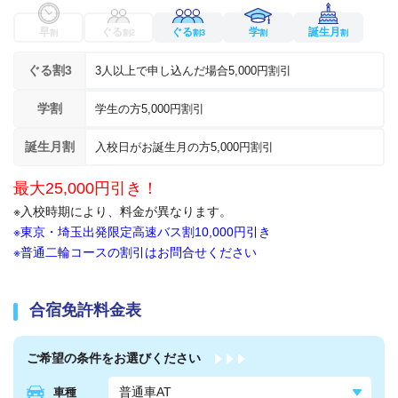
早
ぐる
ぐる
学
誕生月
割
割2
割3
割
割
ぐる割3
3人以上で申し込んだ場合5,000円割引
学割
学生の方5,000円割引
誕生月割
入校日がお誕生月の方5,000円割引
最大25,000円引き！
※入校時期により、料金が異なります。
※東京・埼玉出発限定高速バス割10,000円引き
※普通二輪コースの割引はお問合せください
合宿免許料金表
ご希望の条件を
お選びください
車種