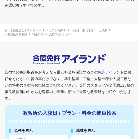
み選択可 ※すべての学...
安い合宿免許ならアイランド
エリアから探す
北海道・東北地方
山形県
出羽自動車教習所
料金プラン・入校日カレンダー
合宿での免許取得をお考えなら最安料金を保証する
合宿免許アイランド
にお
任せください！普通車だけでなく、準中型車・二輪・大型一種や大型二種な
どの特車の合宿もお気軽にご相談ください。専門のスタッフが全国約125校の
優良教習所の中からお客様のご希望に沿って最適な教習所をご紹介いたしま
す。
教習所の入校日
/
プラン・料金の簡単検索
免許を選ぶ
地域を選ぶ