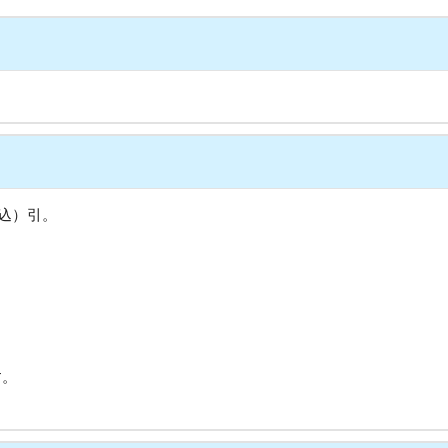
税込）引。
す。