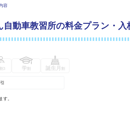
026年】夏休みの格安合宿免許キャンペーン
内容
26年7月の合宿免許プラン【最安22万円〜】
ん自動車教習所の料金プラン・入
26年8月の合宿免許プラン【最安25万円〜】
26年9月の合宿免許プラン【最安21万円〜】
の他免許のお得なプラン特集
・準中型・二種免許の格安プラン合宿免許特集
学
誕生月
割3
割
割
ク免許の格安プラン合宿免許特集
割引
ます。
。