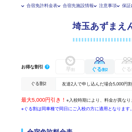
【2
合宿免許料金表
合宿先施設情報
注意事項
保証
20
埼玉あずまえ
20
20
そ
大型
お得な割引
?
早
ぐる
ぐる
割
割2
バイ
ぐる割2
友達2人で申し込んだ場合5,000円
最大5,000円引き！
※入校時期により、料金が異なり
※ぐる割は同車種で同日にご入校の方に適用となります