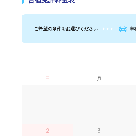
合宿免許料金表
ご希望の条件を
お選びください
車
日
月
2
3