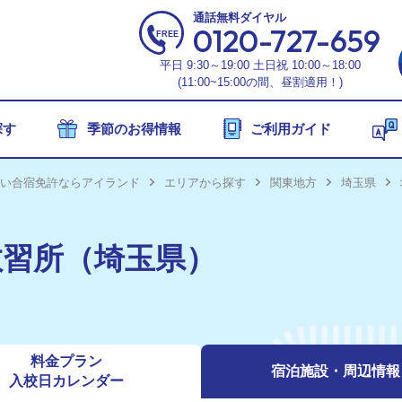
通話無料
ダイヤル
0120-727-659
平日 9:30～19:00 土日祝 10:00～18:00
(11:00~15:00の間、昼割適用！)
探す
季節のお得情報
ご利用ガイド
フシーズンの合宿免許
い合宿免許ならアイランド
エリアから探す
関東地方
埼玉県
間限定】合宿免許の格安キャンペーン
安プラン特集】格安合宿免許を厳選紹介！
教習所（埼玉県）
26年6月おすすめの合宿免許【最安15万円~】
26年10月の合宿免許プラン【最安19万円〜】
休みシーズンの合宿免許
料金プラン
宿泊施設・
周辺情報
026年】夏休みの合宿免許の空き状況！
入校日
カレンダー