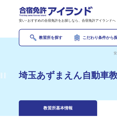
安い･おすすめの合宿免許をお探しなら、合宿免許アイランドへ
教習所を探す
こだわり条件から
オ
安
【期
【最
埼玉あずまえん自動車
20
20
夏
教習所
基本情報
【2