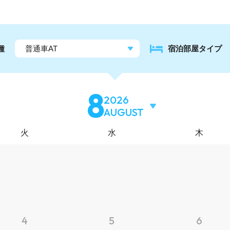
種
宿泊部屋
タイプ
8
2026
AUGUST
火
水
木
4
5
6