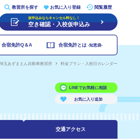
教習所を探す
お気に入り登録
閲覧履歴
仮申込みならキャンセル料なし！
空き確認・入校仮申込み
合宿免許Q＆A
合宿免許とは
-知恵袋-
埼玉あずまえん自動車教習所
料金プラン・入校日カレンダー
LINEでお気軽に相談
交通
アクセス