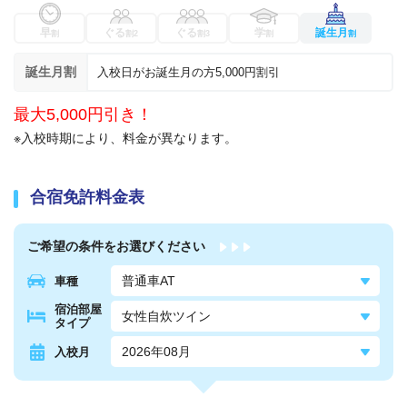
早
ぐる
ぐる
学
誕生月
割
割2
割3
割
割
誕生月割
入校日がお誕生月の方5,000円割引
最大5,000円引き！
※入校時期により、料金が異なります。
合宿免許料金表
ご希望の条件を
お選びください
車種
宿泊部屋
タイプ
入校月