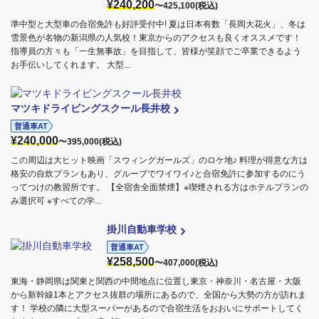
¥240,200
〜425,100(税込)
準中型と大型車の合宿免許も好評受付中! 夏は日本有数「長岡大花火」、冬は
雪景色が名物の新潟県の人気校！東京からのアクセスも良くオススメです！
指導員の方々も「一生無事故」を目指して、皆様が笑顔でご卒業できるよう
お手伝いしてくれます。 大型...
マツキドライビングスクール長井校
普通車AT
¥240,000
〜395,000(税込)
この周辺は大ヒット映画「スウィングガールズ」のロケ地♪ 料理が得意な方は
格安の自炊プランもあり、グループでワイワイ♪と合宿免許に参加するのにう
ってつけの教習所です。 【全宿舎全面禁煙】※喫煙される方はホテルプランの
み選択可 ※すべての学...
掛川自動車学校
普通車AT
¥258,500
〜407,000(税込)
東海・静岡県は関東と関西の中間地点に位置し東京・神奈川・名古屋・大阪
から新幹線1本とアクセス抜群の場所にあるので、全国から大勢の方が訪れま
す！ 学校の隣に大型スーパーがあるので合宿生活をおおいにサポートしてく