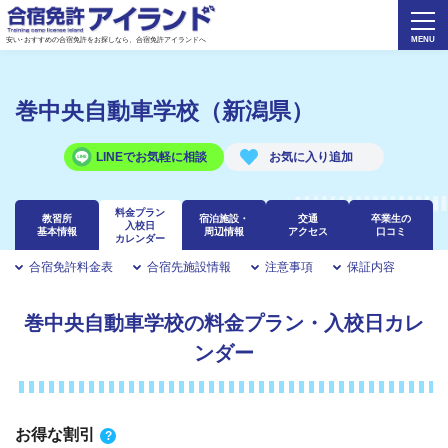
安い･おすすめの合宿免許をお探しなら、合宿免許アイランドへ
巻中央自動車学校（新潟県）
LINEでお気軽に相談
料金プラン
教習所
宿泊施設・
交通
卒業生の
入校日
基本情報
周辺情報
アクセス
口コミ
カレンダー
合宿免許料金表
合宿先施設情報
注意事項
保証内容
巻中央自動車学校の料金プラン・入校日カレ
ンダー
お得な割引
?