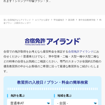
れます！シャンプーや歯ブラシ・タ...
安い合宿免許ならアイランド
エリアから探す
甲信越地方
新潟県
巻中央自動車学校
料
金プラン・入校日カレンダー
合宿での免許取得をお考えなら最安料金を保証する
合宿免許アイランド
にお
任せください！普通車だけでなく、準中型車・二輪・大型一種や大型二種な
どの特車の合宿もお気軽にご相談ください。専門のスタッフが全国約125校の
優良教習所の中からお客様のご希望に沿って最適な教習所をご紹介いたしま
す。
教習所の入校日
/
プラン・料金の簡単検索
免許を選ぶ
地域を選ぶ