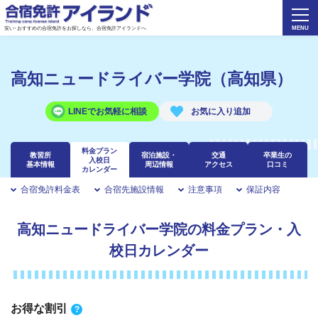
安い･おすすめの合宿免許をお探しなら、合宿免許アイランドへ
高知ニュードライバー学院（高知県）
LINEでお気軽に相談
料金プラン
教習所
宿泊施設・
交通
卒業生の
入校日
基本情報
周辺情報
アクセス
口コミ
カレンダー
合宿免許料金表
合宿先施設情報
注意事項
保証内容
高知ニュードライバー学院の料金プラン・入
校日カレンダー
お得な割引
?