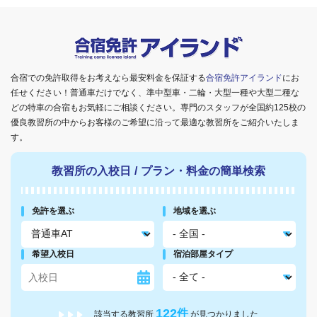
合宿での免許取得をお考えなら最安料金を保証する
合宿免許アイランド
にお
任せください！普通車だけでなく、準中型車・二輪・大型一種や大型二種な
どの特車の合宿もお気軽にご相談ください。専門のスタッフが全国約125校の
優良教習所の中からお客様のご希望に沿って最適な教習所をご紹介いたしま
す。
教習所の入校日
/
プラン・料金の簡単検索
免許を選ぶ
地域を選ぶ
希望入校日
宿泊部屋タイプ
122
件
該当する教習所
が見つかりました