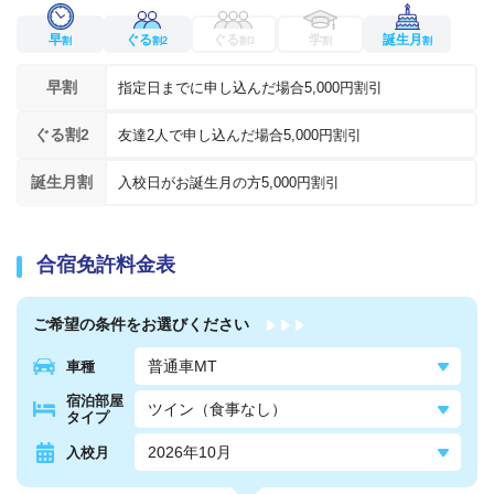
早
ぐる
ぐる
学
誕生月
割
割2
割3
割
割
早割
指定日までに申し込んだ場合5,000円割引
ぐる割2
友達2人で申し込んだ場合5,000円割引
誕生月割
入校日がお誕生月の方5,000円割引
合宿免許料金表
ご希望の条件を
お選びください
車種
宿泊部屋
タイプ
入校月