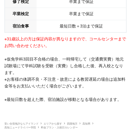
修了検定
卒業まで保証
卒業検定
卒業まで保証
宿泊食事
最短日数＋3泊まで保証
※31歳以上の方は保証内容が異なりますので、コールセンターまで
お問い合わせください。
※仮免学科3回目不合格の場合、一時帰宅して（交通費実費）地元
試験場にて学科試験を受験（実費）し合格した後、再入校となり
ます。
※お客様の体調不良・不注意・故意による教習遅延の場合は追加料
金等をお支払いいただく場合がございます。
※最短日数を超えた際、宿泊施設が移動となる場合があります。
安い合宿免許ならアイランド
エリアから探す
四国地方
高知県
高知ニュードライバー学院
料金プラン・入校日カレンダー