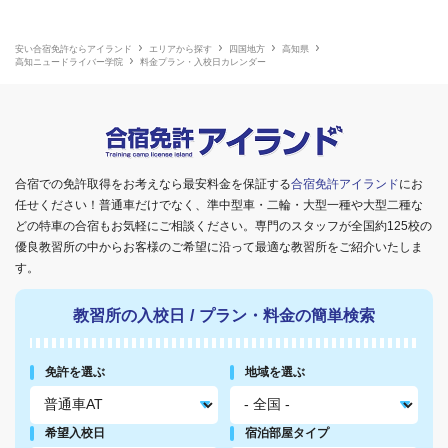
安い合宿免許ならアイランド
エリアから探す
四国地方
高知県
高知ニュードライバー学院
料金プラン・入校日カレンダー
合宿での免許取得をお考えなら最安料金を保証する
合宿免許アイランド
にお
任せください！普通車だけでなく、準中型車・二輪・大型一種や大型二種な
どの特車の合宿もお気軽にご相談ください。専門のスタッフが全国約125校の
優良教習所の中からお客様のご希望に沿って最適な教習所をご紹介いたしま
す。
教習所の入校日
/
プラン・料金の簡単検索
免許を選ぶ
地域を選ぶ
希望入校日
宿泊部屋タイプ