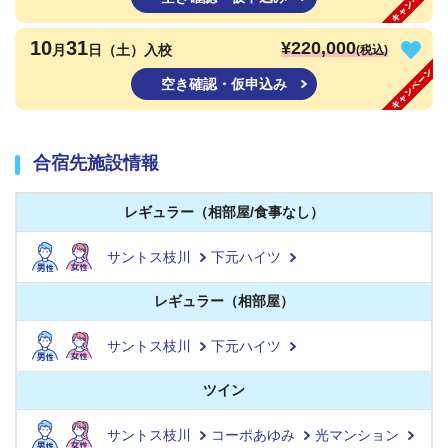
10
31
¥220,000
月
日（土）入校
(税込)
空き確認・仮申込み
合宿先施設情報
レギュラー（相部屋/食事なし）
サントス枝川
下元ハイツ
レギュラー（相部屋）
サントス枝川
下元ハイツ
ツイン
サントス枝川
コーポあゆみ
光マンション