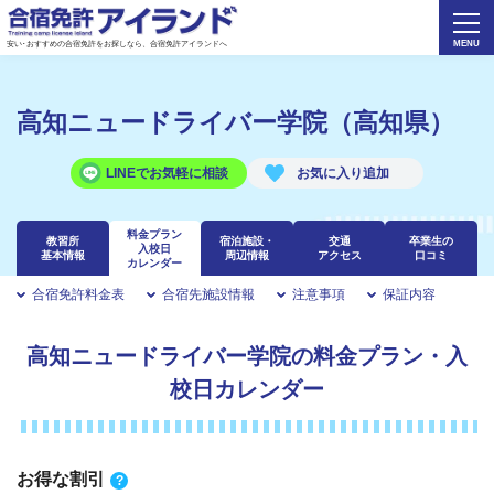
安い･おすすめの合宿免許をお探しなら、合宿免許アイランドへ
高知ニュードライバー学院（高知県）
LINEでお気軽に相談
料金プラン
教習所
宿泊施設・
交通
卒業生の
入校日
基本情報
周辺情報
アクセス
口コミ
カレンダー
合宿免許料金表
合宿先施設情報
注意事項
保証内容
高知ニュードライバー学院の料金プラン・入
校日カレンダー
お得な割引
?