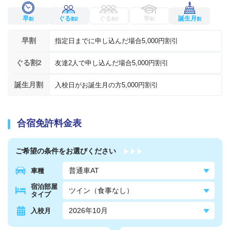
早
ぐる
ぐる
学
誕生月
割
割2
割3
割
割
早割
指定日までに申し込んだ場合5,000円割引
ぐる割2
友達2人で申し込んだ場合5,000円割引
誕生月割
入校日がお誕生月の方5,000円割引
合宿免許料金表
ご希望の条件を
お選びください
車種
宿泊部屋
タイプ
入校月