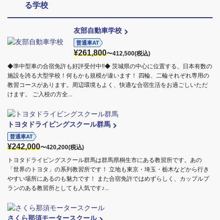
る学校
友部自動車学校
普通車AT
¥261,800
〜412,500(税込)
◆準中型車の合宿免許も好評受付中!!◆ 茨城県の中心に位置する、日本有数の
施設を誇る大型学校！何もかも規模が違います！ 四輪、二輪それぞれ専用の
教習コースがあります。周辺環境もよく、快適な合宿生活をお過ごしいただ
けます。 ご入校の方全...
トヨタドライビングスクール群馬
普通車AT
¥242,000
〜420,200(税込)
トヨタドライビングスクール群馬は群馬県桐生市にある教習所です。あの
「世界のトヨタ」の系列教習所です！ 立地も東京・埼玉・栃木などから行き
やすい場所にあるのも魅力です！ また合宿免許ではめずらしく、カップルプ
ランのある教習所としても人気です♪...
さくら那須モータースクール