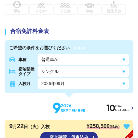
早
ぐる
ぐる
学
誕生月
割
割2
割3
割
割
合宿免許料金表
ご希望の条件を
お選びください
車種
宿泊部屋
タイプ
入校月
9
10
2026
2026
SEPTEMBER
OCTOBER
9
22
¥258,500
月
日（火）入校
(税込)
空き確認・仮申込み