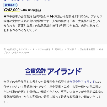
普通車AT
¥242,000
〜407,000(税込)
◆準中型車の合宿免許も好評受付中!!◆ 東京から新幹線1本で50分。アクセス
抜群の女性に人気の高い教習所です。人気の秘密は日本三大美肌の湯として
知られる「喜蓮川温泉」の温泉施設が無料で利用できる点。免許も取れて、
お肌もつるつるなんてうれ...
安い合宿免許ならアイランド
エリアから探す
関東地方
茨城県
大宮自動車教習所
料金
プラン・入校日カレンダー
合宿での免許取得をお考えなら最安料金を保証する
合宿免許アイランド
にお
任せください！普通車だけでなく、準中型車・二輪・大型一種や大型二種な
どの特車の合宿もお気軽にご相談ください。専門のスタッフが全国約125校の
優良教習所の中からお客様のご希望に沿って最適な教習所をご紹介いたしま
す。