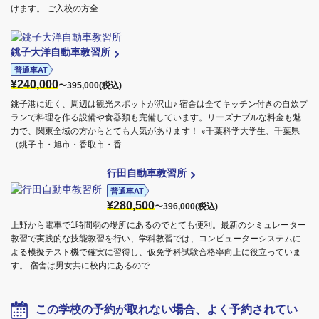
けます。 ご入校の方全...
銚子大洋自動車教習所
普通車AT
¥240,000
〜395,000(税込)
銚子港に近く、周辺は観光スポットが沢山♪ 宿舎は全てキッチン付きの自炊プ
ランで料理を作る設備や食器類も完備しています。リーズナブルな料金も魅
力で、関東全域の方からとても人気があります！ ※千葉科学大学生、千葉県
（銚子市・旭市・香取市・香...
行田自動車教習所
普通車AT
¥280,500
〜396,000(税込)
上野から電車で1時間弱の場所にあるのでとても便利。最新のシミュレーター
教習で実践的な技能教習を行い、学科教習では、コンピューターシステムに
よる模擬テスト機で確実に習得し、仮免学科試験合格率向上に役立っていま
す。 宿舎は男女共に校内にあるので...
この学校の予約が取れない場合、よく予約されてい