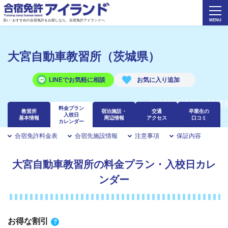
安い･おすすめの合宿免許をお探しなら、合宿免許アイランドへ
大宮自動車教習所（茨城県）
LINEでお気軽に相談
料金プラン
教習所
宿泊施設・
交通
卒業生の
入校日
基本情報
周辺情報
アクセス
口コミ
カレンダー
合宿免許料金表
合宿先施設情報
注意事項
保証内容
大宮自動車教習所の料金プラン・入校日カレ
ンダー
お得な割引
?