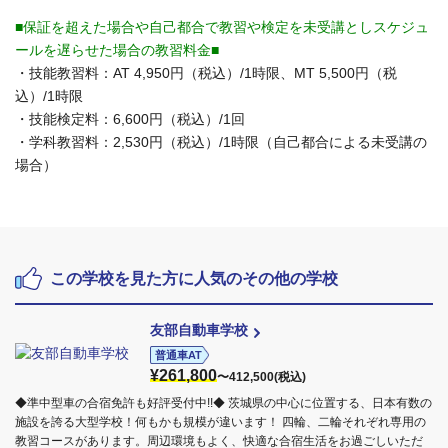
■保証を超えた場合や自己都合で教習や検定を未受講としスケジュ
ールを遅らせた場合の教習料金■
・技能教習料：AT 4,950円（税込）/1時限、MT 5,500円（税
込）/1時限
・技能検定料：6,600円（税込）/1回
・学科教習料：2,530円（税込）/1時限（自己都合による未受講の
場合）
この学校を見た方に人気のその他の学校
友部自動車学校
普通車AT
¥261,800
〜412,500(税込)
◆準中型車の合宿免許も好評受付中!!◆ 茨城県の中心に位置する、日本有数の
施設を誇る大型学校！何もかも規模が違います！ 四輪、二輪それぞれ専用の
教習コースがあります。周辺環境もよく、快適な合宿生活をお過ごしいただ