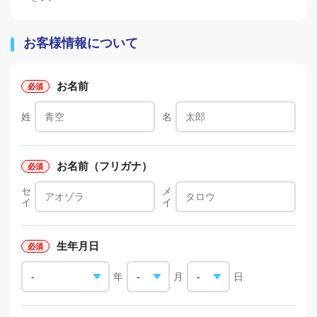
お客様情報について
お名前
姓
名
お名前（フリガナ）
セ
メ
イ
イ
生年月日
年
月
日